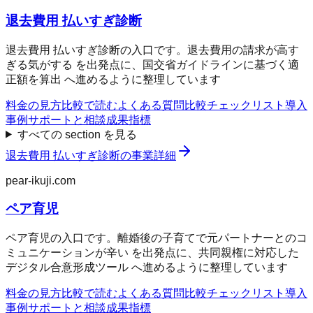
退去費用 払いすぎ診断
退去費用 払いすぎ診断の入口です。退去費用の請求が高す
ぎる気がする を出発点に、国交省ガイドラインに基づく適
正額を算出 へ進めるように整理しています
料金の見方
比較で読む
よくある質問
比較チェックリスト
導入
事例
サポートと相談
成果指標
すべての section を見る
退去費用 払いすぎ診断
の事業詳細
pear-ikuji.com
ペア育児
ペア育児の入口です。離婚後の子育てで元パートナーとのコ
ミュニケーションが辛い を出発点に、共同親権に対応した
デジタル合意形成ツール へ進めるように整理しています
料金の見方
比較で読む
よくある質問
比較チェックリスト
導入
事例
サポートと相談
成果指標