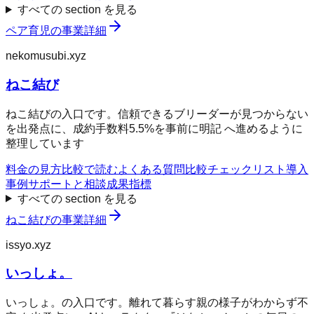
すべての section を見る
ペア育児
の事業詳細
nekomusubi.xyz
ねこ結び
ねこ結びの入口です。信頼できるブリーダーが見つからない
を出発点に、成約手数料5.5%を事前に明記 へ進めるように
整理しています
料金の見方
比較で読む
よくある質問
比較チェックリスト
導入
事例
サポートと相談
成果指標
すべての section を見る
ねこ結び
の事業詳細
issyo.xyz
いっしょ。
いっしょ。の入口です。離れて暮らす親の様子がわからず不