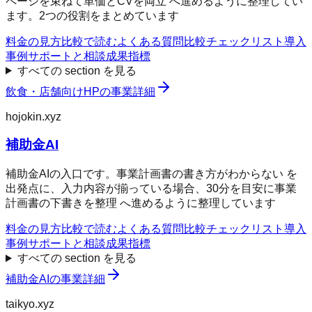
ページを束ねて単価とCVを両立 へ進めるように整理してい
ます。2つの役割をまとめています
料金の見方
比較で読む
よくある質問
比較チェックリスト
導入
事例
サポートと相談
成果指標
すべての section を見る
飲食・店舗向けHP
の事業詳細
hojokin.xyz
補助金AI
補助金AIの入口です。事業計画書の書き方がわからない を
出発点に、入力内容が揃っている場合、30分を目安に事業
計画書の下書きを整理 へ進めるように整理しています
料金の見方
比較で読む
よくある質問
比較チェックリスト
導入
事例
サポートと相談
成果指標
すべての section を見る
補助金AI
の事業詳細
taikyo.xyz