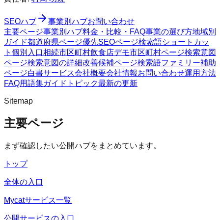
SEOハブ
事業別ハブ
お問い合わせ
主要ページ
事業別ハブ
料金・比較・FAQ
事業の選び方
地域別
ガイド
都道府県ページ
優先SEOページ
検索語ショートカッ
ト
個別入口
相続市区町村
飲食店デモ
市区町村ページ
検索意図
ページ
検索意図の詳細
改善候補ページ
検索語ファミリー
補助
ページ
白書
サービス
会社概要
会社情報
お問い合わせ
運用方法
FAQ
用語集
ガイド
トピック
最新の更新
Sitemap
主要ページ
まず確認したい公開ハブをまとめています。
トップ
全体の入口
Mycatサービス一覧
公開サービスの入口