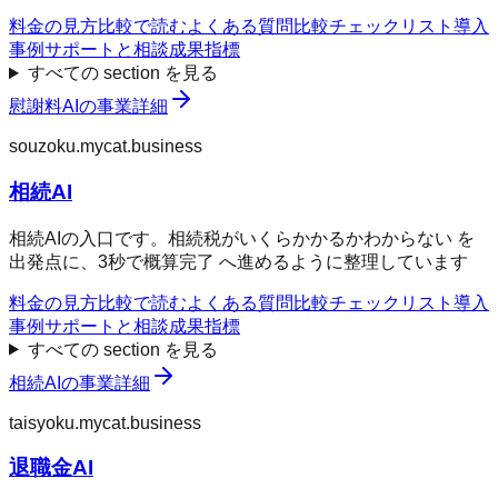
料金の見方
比較で読む
よくある質問
比較チェックリスト
導入
事例
サポートと相談
成果指標
すべての section を見る
慰謝料AI
の事業詳細
souzoku.mycat.business
相続AI
相続AIの入口です。相続税がいくらかかるかわからない を
出発点に、3秒で概算完了 へ進めるように整理しています
料金の見方
比較で読む
よくある質問
比較チェックリスト
導入
事例
サポートと相談
成果指標
すべての section を見る
相続AI
の事業詳細
taisyoku.mycat.business
退職金AI