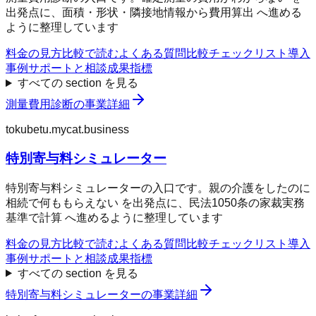
出発点に、面積・形状・隣接地情報から費用算出 へ進める
ように整理しています
料金の見方
比較で読む
よくある質問
比較チェックリスト
導入
事例
サポートと相談
成果指標
すべての section を見る
測量費用診断
の事業詳細
tokubetu.mycat.business
特別寄与料シミュレーター
特別寄与料シミュレーターの入口です。親の介護をしたのに
相続で何ももらえない を出発点に、民法1050条の家裁実務
基準で計算 へ進めるように整理しています
料金の見方
比較で読む
よくある質問
比較チェックリスト
導入
事例
サポートと相談
成果指標
すべての section を見る
特別寄与料シミュレーター
の事業詳細