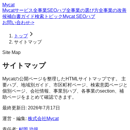
Mycat
Mycatサービス
全事業SEOハブ
全事業の選び方
全事業の改善
候補
白書
ガイド
検索トピック
Mycat SEOハブ
お問い合わせ
->
トップ
サイトマップ
Site Map
サイトマップ
Mycatの公開ページを整理したHTMLサイトマップです。 主
要ハブ、地域別ガイド、市区町村ページ、検索意図ページと
個別ページ、会社情報、事業別ハブ、各事業のsection、補
助ページをまとめて確認できます。
最終更新日:
2026年7月17日
運営・編集:
株式会社Mycat
責任者:
村岡 功規