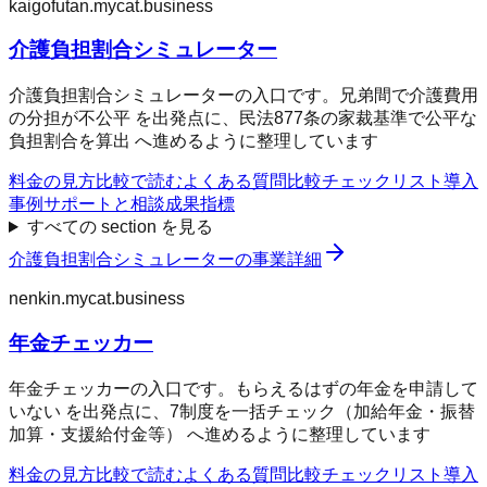
kaigofutan.mycat.business
介護負担割合シミュレーター
介護負担割合シミュレーターの入口です。兄弟間で介護費用
の分担が不公平 を出発点に、民法877条の家裁基準で公平な
負担割合を算出 へ進めるように整理しています
料金の見方
比較で読む
よくある質問
比較チェックリスト
導入
事例
サポートと相談
成果指標
すべての section を見る
介護負担割合シミュレーター
の事業詳細
nenkin.mycat.business
年金チェッカー
年金チェッカーの入口です。もらえるはずの年金を申請して
いない を出発点に、7制度を一括チェック（加給年金・振替
加算・支援給付金等） へ進めるように整理しています
料金の見方
比較で読む
よくある質問
比較チェックリスト
導入