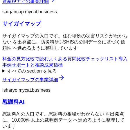
資産税ナビ
の事業詳細
saigaimap.mycat.business
サイガイマップ
サイガイマップの入口です。住む場所の災害リスクがわから
ない を出発点に、防災科研J-SHISの公開データに基づく信
頼性 へ進めるように整理しています
料金の見方
比較で読む
よくある質問
比較チェックリスト
導入
事例
サポートと相談
成果指標
すべての section を見る
サイガイマップ
の事業詳細
isharyo.mycat.business
慰謝料AI
慰謝料AIの入口です。慰謝料の相場がわからない を出発点
に、10,000件以上の裁判例データ へ進めるように整理して
います