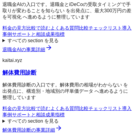
退職金AIの入口です。退職金とiDeCoの受取タイミングで手
取りが変わることを知らない を出発点に、最大300万円の差
を可視化 へ進めるように整理しています
料金の見方
比較で読む
よくある質問
比較チェックリスト
導入
事例
サポートと相談
成果指標
すべての section を見る
退職金AI
の事業詳細
kaitai.xyz
解体費用診断
解体費用診断の入口です。解体費用の相場がわからない を
出発点に、構造別・地域別の坪単価データ へ進めるように
整理しています
料金の見方
比較で読む
よくある質問
比較チェックリスト
導入
事例
サポートと相談
成果指標
すべての section を見る
解体費用診断
の事業詳細