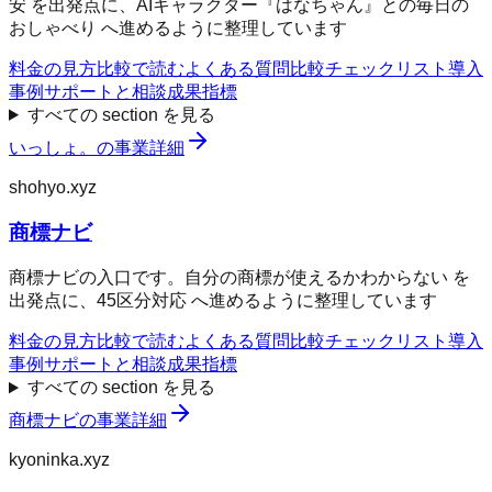
安 を出発点に、AIキャラクター『はなちゃん』との毎日の
おしゃべり へ進めるように整理しています
料金の見方
比較で読む
よくある質問
比較チェックリスト
導入
事例
サポートと相談
成果指標
すべての section を見る
いっしょ。
の事業詳細
shohyo.xyz
商標ナビ
商標ナビの入口です。自分の商標が使えるかわからない を
出発点に、45区分対応 へ進めるように整理しています
料金の見方
比較で読む
よくある質問
比較チェックリスト
導入
事例
サポートと相談
成果指標
すべての section を見る
商標ナビ
の事業詳細
kyoninka.xyz