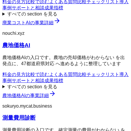
料金の見方
比較で読む
よくある質問
比較チェックリスト
導入
事例
サポートと相談
成果指標
すべての section を見る
廃業コストAI
の事業詳細
nouchi.xyz
農地価格AI
農地価格AIの入口です。農地の売却価格がわからない を出
発点に、47都道府県対応 へ進めるように整理しています
料金の見方
比較で読む
よくある質問
比較チェックリスト
導入
事例
サポートと相談
成果指標
すべての section を見る
農地価格AI
の事業詳細
sokuryo.mycat.business
測量費用診断
測量費用診断の入口です。確定測量の費用がわからない を