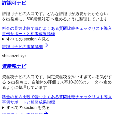
許認可ナビ
許認可ナビの入口です。どんな許認可が必要かわからない
を出発点に、500業種対応 へ進めるように整理しています
料金の見方
比較で読む
よくある質問
比較チェックリスト
導入
事例
サポートと相談
成果指標
すべての section を見る
許認可ナビ
の事業詳細
shisanzei.xyz
資産税ナビ
資産税ナビの入口です。固定資産税を払いすぎている気がす
る を出発点に、自治体の評価ミス率10-20%のデータ へ進め
るように整理しています
料金の見方
比較で読む
よくある質問
比較チェックリスト
導入
事例
サポートと相談
成果指標
すべての section を見る