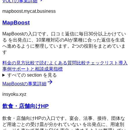
VOLT
の事業詳細
mapboost.mycat.business
MapBoost
MapBoostの入口です。口コミ返信に毎日30分以上かけてい
る を出発点に、10業種対応のAIが業種に合った返信を生成
へ進めるように整理しています。2つの役割をまとめていま
す
料金の見方
比較で読む
よくある質問
比較チェックリスト
導入
事例
サポートと相談
成果指標
すべての section を見る
MapBoost
の事業詳細
insyoku.xyz
飲食・店舗向けHP
飲食・店舗向けHPの入口です。宴会、法事、接待、団体な
ど用途ごとの受け皿が分かれていない を出発点に、用途別