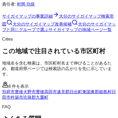
責任者:
村岡 功規
サイガイマップ
の事業詳細
大分のサイガイマップ検索意
図
大分のサイガイマップ改善候補
大分のサイガイマッ
プと同じグループで選ぶ
サイガイマップの地域ページ一覧
Cities
この地域で注目されている市区町村
地域名を含む検索は、市区町村名まで伸びることがあるた
め、都道府県ページでは検索語の広がりを先に示していま
す。
8
件を表示
別府市
豊後大野市
豊後高田市
速見郡日出町
東国東郡姫島村
日
田市
杵築市
玖珠郡九重町
FAQ