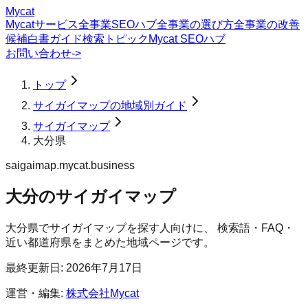
Mycat
Mycatサービス
全事業SEOハブ
全事業の選び方
全事業の改善
候補
白書
ガイド
検索トピック
Mycat SEOハブ
お問い合わせ
->
トップ
サイガイマップの地域別ガイド
サイガイマップ
大分県
saigaimap.mycat.business
大分のサイガイマップ
大分県
で
サイガイマップ
を探す人向けに、 検索語・FAQ・
近い都道府県をまとめた地域ページです。
最終更新日:
2026年7月17日
運営・編集:
株式会社Mycat