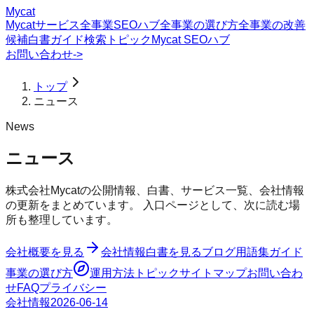
Mycat
Mycatサービス
全事業SEOハブ
全事業の選び方
全事業の改善
候補
白書
ガイド
検索トピック
Mycat SEOハブ
お問い合わせ
->
トップ
ニュース
News
ニュース
株式会社Mycatの公開情報、白書、サービス一覧、会社情報
の更新をまとめています。 入口ページとして、次に読む場
所も整理しています。
会社概要を見る
会社情報
白書を見る
ブログ
用語集
ガイド
事業の選び方
運用方法
トピック
サイトマップ
お問い合わ
せ
FAQ
プライバシー
会社情報
2026-06-14