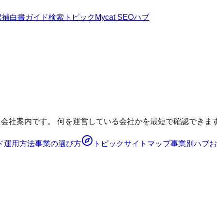
候補
白書
ガイド
検索トピック
Mycat SEOハブ
た会社案内です。 何を運営している会社かを最短で確認できま
ド
運用方法
事業の選び方
トピック
サイトマップ
事業別ハブ
お