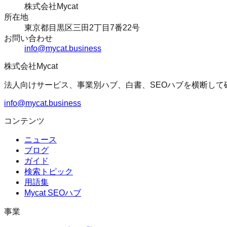
株式会社Mycat
所在地
東京都目黒区三田2丁目7番22号
お問い合わせ
info@mycat.business
株式会社Mycat
法人向けサービス、事業別ハブ、白書、SEOハブを横断して
info@mycat.business
コンテンツ
ニュース
ブログ
ガイド
検索トピック
用語集
Mycat SEOハブ
事業