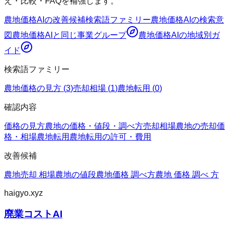
え・比較・FAQを補強します。
農地価格AI
の改善候補
検索語ファミリー
農地価格AI
の検索意
図
農地価格AI
と同じ事業グループ
農地価格AI
の地域別ガ
イド
検索語ファミリー
農地価格の見方
(
3
)
売却相場
(
1
)
農地転用
(
0
)
確認内容
価格の見方
農地の価格・値段・調べ方
売却相場
農地の売却価
格・相場
農地転用
農地転用の許可・費用
改善候補
農地売却 相場
農地の値段
農地価格 調べ方
農地 価格 調べ 方
haigyo.xyz
廃業コストAI