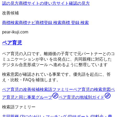
認の見方
商標サイトの使い方
サイト確認の見方
改善候補
商標検索
商標ナビ
商標登録 検索
商標 登録 検索
pear-ikuji.com
ペア育児
ペア育児の入口です。離婚後の子育てで元パートナーとのコ
ミュニケーションが辛い を出発点に、共同親権に対応した
デジタル合意形成ツール へ進めるように整理しています
検索意図が確認されている事業です。優先語を起点に、答
え・比較・FAQを補強します。
ペア育児
の改善候補
検索語ファミリー
ペア育児
の検索意図
ペ
ア育児
と同じ事業グループ
ペア育児
の地域別ガイド
検索語ファミリー
共同親権
(
3
)
つながり・マッチング
(
0
)
サポート
(
0
)
料金・費