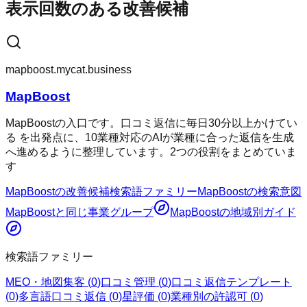
表示回数のある改善候補
mapboost.mycat.business
MapBoost
MapBoostの入口です。口コミ返信に毎日30分以上かけてい
る を出発点に、10業種対応のAIが業種に合った返信を生成
へ進めるように整理しています。2つの役割をまとめていま
す
MapBoost
の改善候補
検索語ファミリー
MapBoost
の検索意図
MapBoost
と同じ事業グループ
MapBoost
の地域別ガイド
検索語ファミリー
MEO・地図集客
(
0
)
口コミ管理
(
0
)
口コミ返信テンプレート
(
0
)
多言語口コミ返信
(
0
)
星評価
(
0
)
業種別の許認可
(
0
)