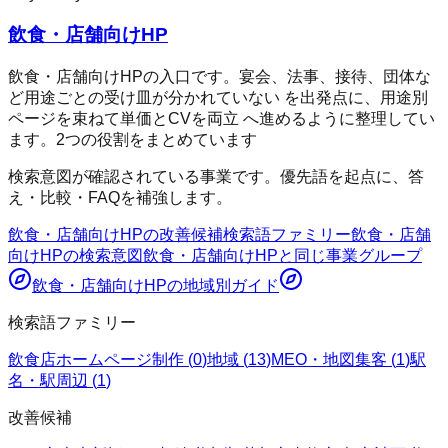
飲食・店舗向けHP
飲食・店舗向けHPの入口です。宴会、法事、接待、団体な
ど用途ごとの受け皿が分かれていない を出発点に、用途別
ページを束ねて単価とCVを両立 へ進めるように整理してい
ます。2つの役割をまとめています
検索意図が確認されている事業です。優先語を起点に、答
え・比較・FAQを補強します。
飲食・店舗向けHP
の改善候補
検索語ファミリー
飲食・店舗
向けHP
の検索意図
飲食・店舗向けHP
と同じ事業グループ
飲食・店舗向けHP
の地域別ガイド
検索語ファミリー
飲食店ホームページ制作
(
0
)
地域
(
13
)
MEO・地図集客
(
1
)
駅
名・駅周辺
(
1
)
改善候補