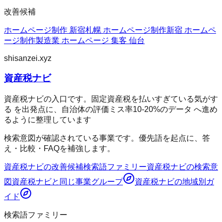
改善候補
ホームページ制作 新宿
札幌 ホームページ制作
新宿 ホームペ
ージ制作
製造業 ホームページ 集客 仙台
shisanzei.xyz
資産税ナビ
資産税ナビの入口です。固定資産税を払いすぎている気がす
る を出発点に、自治体の評価ミス率10-20%のデータ へ進め
るように整理しています
検索意図が確認されている事業です。優先語を起点に、答
え・比較・FAQを補強します。
資産税ナビ
の改善候補
検索語ファミリー
資産税ナビ
の検索意
図
資産税ナビ
と同じ事業グループ
資産税ナビ
の地域別ガ
イド
検索語ファミリー