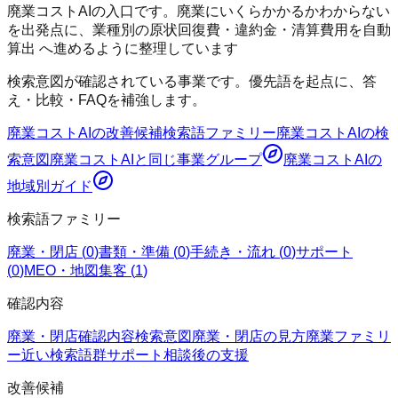
廃業コストAIの入口です。廃業にいくらかかるかわからない
を出発点に、業種別の原状回復費・違約金・清算費用を自動
算出 へ進めるように整理しています
検索意図が確認されている事業です。優先語を起点に、答
え・比較・FAQを補強します。
廃業コストAI
の改善候補
検索語ファミリー
廃業コストAI
の検
索意図
廃業コストAI
と同じ事業グループ
廃業コストAI
の
地域別ガイド
検索語ファミリー
廃業・閉店
(
0
)
書類・準備
(
0
)
手続き・流れ
(
0
)
サポート
(
0
)
MEO・地図集客
(
1
)
確認内容
廃業・閉店
確認内容
検索意図
廃業・閉店の見方
廃業ファミリ
ー
近い検索語群
サポート
相談後の支援
改善候補