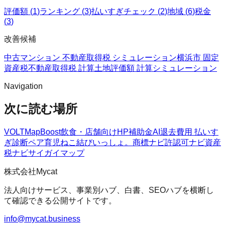
評価額
(
1
)
ランキング
(
3
)
払いすぎチェック
(
2
)
地域
(
6
)
税金
(
3
)
改善候補
中古マンション 不動産取得税 シミュレーション
横浜市 固定
資産税
不動産取得税 計算
土地評価額 計算シミュレーション
Navigation
次に読む場所
VOLT
MapBoost
飲食・店舗向けHP
補助金AI
退去費用 払いす
ぎ診断
ペア育児
ねこ結び
いっしょ。
商標ナビ
許認可ナビ
資産
税ナビ
サイガイマップ
株式会社Mycat
法人向けサービス、事業別ハブ、白書、SEOハブを横断し
て確認できる公開サイトです。
info@mycat.business