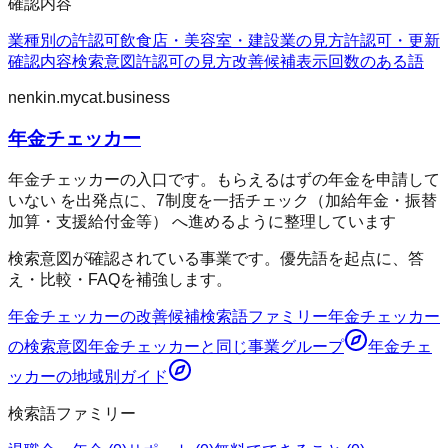
確認内容
業種別の許認可
飲食店・美容室・建設業の見方
許認可・更新
確認内容
検索意図
許認可の見方
改善候補
表示回数のある語
nenkin.mycat.business
年金チェッカー
年金チェッカーの入口です。もらえるはずの年金を申請して
いない を出発点に、7制度を一括チェック（加給年金・振替
加算・支援給付金等） へ進めるように整理しています
検索意図が確認されている事業です。優先語を起点に、答
え・比較・FAQを補強します。
年金チェッカー
の改善候補
検索語ファミリー
年金チェッカー
の検索意図
年金チェッカー
と同じ事業グループ
年金チェ
ッカー
の地域別ガイド
検索語ファミリー