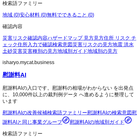
検索語ファミリー
地域
(
0
)
安心材料
(
0
)
無料でできること
(
0
)
確認内容
災害リスク
確認内容
ハザードマップ 見方
見方
住所 リスク チ
ェック
住所入力で確認
検索意図
災害リスクの見方
地震 洪水
土砂災害
災害種別の見方
地域別ガイド
地域別の見方
isharyo.mycat.business
慰謝料AI
慰謝料AIの入口です。慰謝料の相場がわからない を出発点
に、10,000件以上の裁判例データ へ進めるように整理して
います
慰謝料AI
の改善候補
検索語ファミリー
慰謝料AI
の検索意図
慰
謝料AI
と同じ事業グループ
慰謝料AI
の地域別ガイド
検索語ファミリー