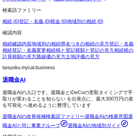
検索語ファミリー
相続
(
0
)
登記・名義
(
0
)
税金
(
0
)
地域別の相続
(
0
)
確認内容
相続
確認内容
地域別の相続
県名つきの相続の見方
登記・名義
相続登記・名義変更
相続税と登記
税額と登記の見方
相続税の
計算
税額の見方
路線価の見方
土地評価の見方
taisyoku.mycat.business
退職金AI
退職金AIの入口です。退職金とiDeCoの受取タイミングで手
取りが変わることを知らない を出発点に、最大300万円の差
を可視化 へ進めるように整理しています
退職金AI
の改善候補
検索語ファミリー
退職金AI
の検索意図
退
職金AI
と同じ事業グループ
退職金AI
の地域別ガイド