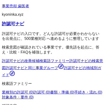
事業売却 歯医者
kyoninka.xyz
許認可ナビ
許認可ナビの入口です。どんな許認可が必要かわからない
を出発点に、500業種対応 へ進めるように整理しています
検索意図が確認されている事業です。優先語を起点に、答
え・比較・FAQを補強します。
許認可ナビ
の改善候補
検索語ファミリー
許認可ナビ
の検索意
図
許認可ナビ
と同じ事業グループ
許認可ナビ
の地域別ガ
イド
検索語ファミリー
業種別の許認可
(
0
)
許認可
(
0
)
書類・準備
(
0
)
手続き・流れ
(
0
)
対象条件・要件
(
0
)