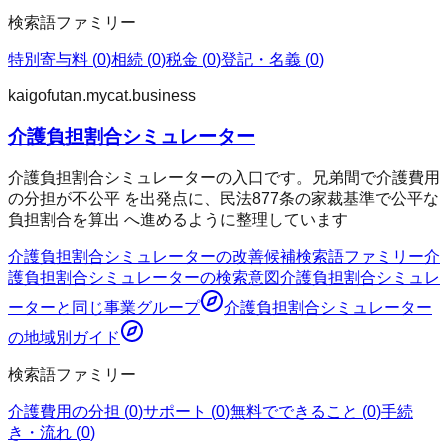
検索語ファミリー
特別寄与料
(
0
)
相続
(
0
)
税金
(
0
)
登記・名義
(
0
)
kaigofutan.mycat.business
介護負担割合シミュレーター
介護負担割合シミュレーターの入口です。兄弟間で介護費用
の分担が不公平 を出発点に、民法877条の家裁基準で公平な
負担割合を算出 へ進めるように整理しています
介護負担割合シミュレーター
の改善候補
検索語ファミリー
介
護負担割合シミュレーター
の検索意図
介護負担割合シミュレ
ーター
と同じ事業グループ
介護負担割合シミュレーター
の地域別ガイド
検索語ファミリー
介護費用の分担
(
0
)
サポート
(
0
)
無料でできること
(
0
)
手続
き・流れ
(
0
)