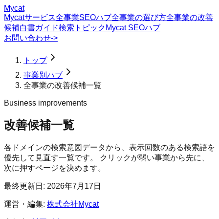
Mycat
Mycatサービス
全事業SEOハブ
全事業の選び方
全事業の改善
候補
白書
ガイド
検索トピック
Mycat SEOハブ
お問い合わせ
->
トップ
事業別ハブ
全事業の改善候補一覧
Business improvements
改善候補一覧
各ドメインの検索意図データから、表示回数のある検索語を
優先して見直す一覧です。 クリックが弱い事業から先に、
次に押すページを決めます。
最終更新日:
2026年7月17日
運営・編集:
株式会社Mycat