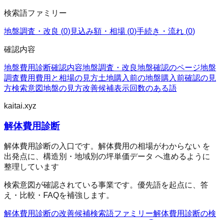
検索語ファミリー
地盤調査・改良
(
0
)
見込み額・相場
(
0
)
手続き・流れ
(
0
)
確認内容
地盤費用診断
確認内容
地盤調査・改良
地盤確認のページ
地盤
調査費用
費用と相場の見方
土地購入前の地盤
購入前確認の見
方
検索意図
地盤の見方
改善候補
表示回数のある語
kaitai.xyz
解体費用診断
解体費用診断の入口です。解体費用の相場がわからない を
出発点に、構造別・地域別の坪単価データ へ進めるように
整理しています
検索意図が確認されている事業です。優先語を起点に、答
え・比較・FAQを補強します。
解体費用診断
の改善候補
検索語ファミリー
解体費用診断
の検