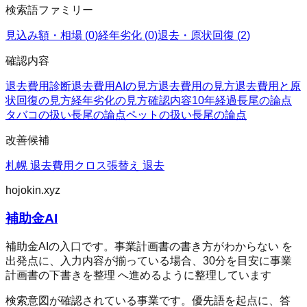
検索語ファミリー
見込み額・相場
(
0
)
経年劣化
(
0
)
退去・原状回復
(
2
)
確認内容
退去費用診断
退去費用AIの見方
退去費用の見方
退去費用と原
状回復の見方
経年劣化の見方
確認内容
10年経過
長尾の論点
タバコの扱い
長尾の論点
ペットの扱い
長尾の論点
改善候補
札幌 退去費用
クロス張替え 退去
hojokin.xyz
補助金AI
補助金AIの入口です。事業計画書の書き方がわからない を
出発点に、入力内容が揃っている場合、30分を目安に事業
計画書の下書きを整理 へ進めるように整理しています
検索意図が確認されている事業です。優先語を起点に、答