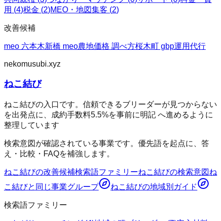
用
(
4
)
税金
(
2
)
MEO・地図集客
(
2
)
改善候補
meo 六本木
新橋 meo
農地価格 調べ方
桜木町 gbp運用代行
nekomusubi.xyz
ねこ結び
ねこ結びの入口です。信頼できるブリーダーが見つからない
を出発点に、成約手数料5.5%を事前に明記 へ進めるように
整理しています
検索意図が確認されている事業です。優先語を起点に、答
え・比較・FAQを補強します。
ねこ結び
の改善候補
検索語ファミリー
ねこ結び
の検索意図
ね
こ結び
と同じ事業グループ
ねこ結び
の地域別ガイド
検索語ファミリー