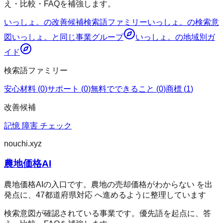
え・比較・FAQを補強します。
いっしょ。
の改善候補
検索語ファミリー
いっしょ。
の検索意
図
いっしょ。
と同じ事業グループ
いっしょ。
の地域別ガ
イド
検索語ファミリー
安心材料
(
0
)
サポート
(
0
)
無料でできること
(
0
)
商標
(
1
)
改善候補
記憶 障害 チェック
nouchi.xyz
農地価格AI
農地価格AIの入口です。農地の売却価格がわからない を出
発点に、47都道府県対応 へ進めるように整理しています
検索意図が確認されている事業です。優先語を起点に、答