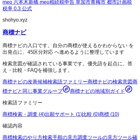
meo 六本木
新橋 meo
相続税申告 草加市
青梅市 都市計画税
税率 0.3 公式
shohyo.xyz
商標ナビ
商標ナビの入口です。自分の商標が使えるかわからない を
出発点に、45区分対応 へ進めるように整理しています
検索意図が確認されている事業です。優先語を起点に、答
え・比較・FAQを補強します。
商標ナビ
の改善候補
検索語ファミリー
商標ナビ
の検索意図
商
標ナビ
と同じ事業グループ
商標ナビ
の地域別ガイド
検索語ファミリー
商標検索・調査
(
4
)
出願サポート
(
1
)
比較
(
0
)
商標
(
10
)
確認内容
商標検索のやり方
検索手順の見方
調査ツールの見方
ツール確