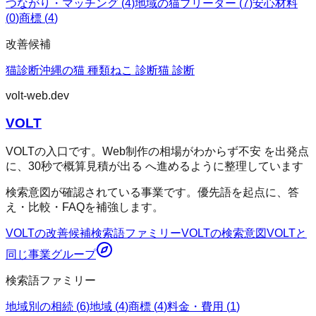
つながり・マッチング
(
4
)
地域の猫ブリーダー
(
7
)
安心材料
(
0
)
商標
(
4
)
改善候補
猫診断
沖縄の猫 種類
ねこ 診断
猫 診断
volt-web.dev
VOLT
VOLTの入口です。Web制作の相場がわからず不安 を出発点
に、30秒で概算見積が出る へ進めるように整理しています
検索意図が確認されている事業です。優先語を起点に、答
え・比較・FAQを補強します。
VOLT
の改善候補
検索語ファミリー
VOLT
の検索意図
VOLT
と
同じ事業グループ
検索語ファミリー
地域別の相続
(
6
)
地域
(
4
)
商標
(
4
)
料金・費用
(
1
)