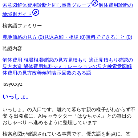
索意図
解体費用診断
と同じ事業グループ
解体費用診断
の
地域別ガイド
検索語ファミリー
農地価格の見方
(
0
)
見込み額・相場
(
0
)
無料でできること
(
0
)
確認内容
解体費用 相場
相場確認の見方
見積もり 適正
見積もり確認の
見方
木造 解体費用
無料シミュレーションの見方
検索意図
解
体費用の見方
改善候補
表示回数のある語
issyo.xyz
いっしょ。
いっしょ。の入口です。離れて暮らす親の様子がわからず不
安 を出発点に、AIキャラクター『はなちゃん』との毎日の
おしゃべり へ進めるように整理しています
検索意図が確認されている事業です。優先語を起点に、答