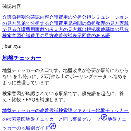
確認内容
介護負担割合
確認内容
介護費用の分担
分担シミュレーション
の見方
兄弟で分担する介護費用
兄弟間の負担整理の見方
家裁
で見る介護費用
家裁の考え方の見方
算出根拠
家裁基準の見方
検索意図
介護費用の見方
改善候補
表示回数のある語
jiban.xyz
地盤チェッカー
地盤チェッカーの入口です。地盤改良が必要か事前にわから
ない を出発点に、25万件以上のボーリングデータ へ進める
ように整理しています
検索意図が確認されている事業です。優先語を起点に、答
え・比較・FAQを補強します。
地盤チェッカー
の改善候補
検索語ファミリー
地盤チェッカー
の検索意図
地盤チェッカー
と同じ事業グループ
地盤チェ
ッカー
の地域別ガイド