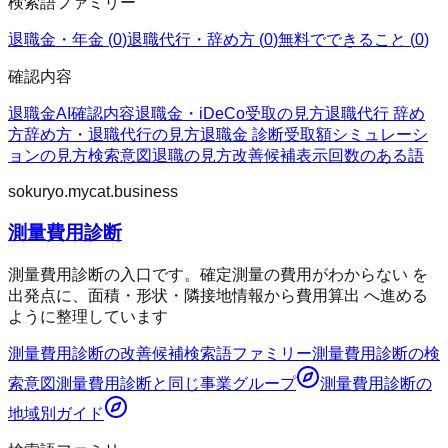
検索語ファミリー
退職金・年金
(
0
)
退職代行・辞め方
(
0
)
無料でできること
(
0
)
確認内容
退職金AI
確認内容
退職金・iDeCo
受取の見方
退職代行 辞め
方
辞め方・退職代行の見方
退職金 診断
受取額シミュレーシ
ョンの見方
検索意図
退職の見方
改善候補
表示回数のある語
sokuryo.mycat.business
測量費用診断
測量費用診断の入口です。確定測量の費用がわからない を
出発点に、面積・形状・隣接地情報から費用算出 へ進める
ように整理しています
測量費用診断
の改善候補
検索語ファミリー
測量費用診断
の検
索意図
測量費用診断
と同じ事業グループ
測量費用診断
の
地域別ガイド