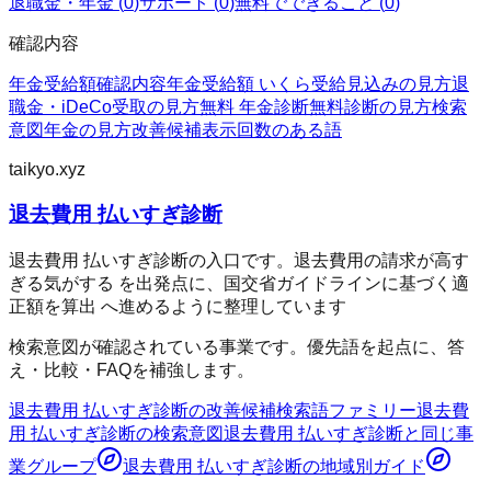
退職金・年金
(
0
)
サポート
(
0
)
無料でできること
(
0
)
確認内容
年金受給額
確認内容
年金受給額 いくら
受給見込みの見方
退
職金・iDeCo
受取の見方
無料 年金診断
無料診断の見方
検索
意図
年金の見方
改善候補
表示回数のある語
taikyo.xyz
退去費用 払いすぎ診断
退去費用 払いすぎ診断の入口です。退去費用の請求が高す
ぎる気がする を出発点に、国交省ガイドラインに基づく適
正額を算出 へ進めるように整理しています
検索意図が確認されている事業です。優先語を起点に、答
え・比較・FAQを補強します。
退去費用 払いすぎ診断
の改善候補
検索語ファミリー
退去費
用 払いすぎ診断
の検索意図
退去費用 払いすぎ診断
と同じ事
業グループ
退去費用 払いすぎ診断
の地域別ガイド