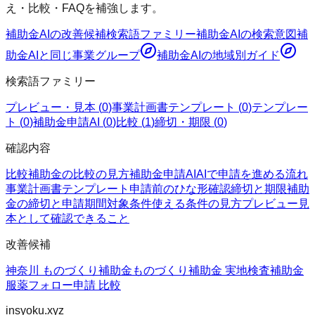
え・比較・FAQを補強します。
補助金AI
の改善候補
検索語ファミリー
補助金AI
の検索意図
補
助金AI
と同じ事業グループ
補助金AI
の地域別ガイド
検索語ファミリー
プレビュー・見本
(
0
)
事業計画書テンプレート
(
0
)
テンプレー
ト
(
0
)
補助金申請AI
(
0
)
比較
(
1
)
締切・期限
(
0
)
確認内容
比較
補助金の比較の見方
補助金申請AI
AIで申請を進める流れ
事業計画書テンプレート
申請前のひな形確認
締切と期限
補助
金の締切と申請期間
対象条件
使える条件の見方
プレビュー
見
本として確認できること
改善候補
神奈川 ものづくり補助金
ものづくり補助金 実地検査
補助金
服薬フォロー
申請 比較
insyoku.xyz