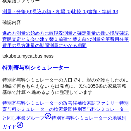
検索語ファミリー
測量・分筆
(
0
)
見込み額・相場
(
0
)
比較
(
0
)
書類・準備
(
0
)
確認内容
進め方
測量の始め方
比較
現況測量と確定測量の違い
境界確認
官民査定と立会い
建て替え前
建て替え前の測量
分筆費用
分筆
費用の見方
測量の期間
測量にかかる期間
tokubetu.mycat.business
特別寄与料シミュレーター
特別寄与料シミュレーターの入口です。親の介護をしたのに
相続で何ももらえない を出発点に、民法1050条の家裁実務
基準で計算 へ進めるように整理しています
特別寄与料シミュレーター
の改善候補
検索語ファミリー
特別
寄与料シミュレーター
の検索意図
特別寄与料シミュレーター
と同じ事業グループ
特別寄与料シミュレーター
の地域別
ガイド