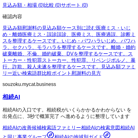
見込み額・相場
(
0
)
比較
(
0
)
サポート
(
0
)
確認内容
見込み額
慰謝料の見込み額
ケース別に読む
医療ミス・いじ
め・離婚
医療ミス・誤診
誤診、医療ミス、医療過誤、診断ミ
スを整理するケースです。
いじめ・パワハラ
いじめ、パワハ
ラ、セクハラ、モラハラを整理するケースです。
離婚・婚約
破棄
離婚、不倫、婚約破棄、DVを整理するケースです。
ス
トーカー・性犯罪
ストーカー、性犯罪、リベンジポルノ、暴
行、詐欺、殺人未遂を整理するケースです。
見込み額ファミ
リー
近い検索語群
比較ポイント
慰謝料の見方
souzoku.mycat.business
相続AI
相続AIの入口です。相続税がいくらかかるかわからない を
出発点に、3秒で概算完了 へ進めるように整理しています
相続AI
の改善候補
検索語ファミリー
相続AI
の検索意図
相続AI
と同じ事業グループ
相続AI
の地域別ガイド