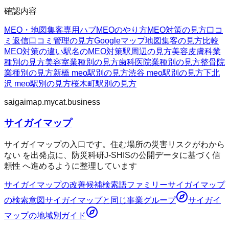
確認内容
MEO・地図集客
専用ハブ
MEOのやり方
MEO対策の見方
口コ
ミ返信
口コミ管理の見方
Googleマップ
地図集客の見方
比較
MEO対策の違い
駅名のMEO対策
駅周辺の見方
美容皮膚科
業
種別の見方
美容室
業種別の見方
歯科医院
業種別の見方
整骨院
業種別の見方
新橋 meo
駅別の見方
渋谷 meo
駅別の見方
下北
沢 meo
駅別の見方
桜木町
駅別の見方
saigaimap.mycat.business
サイガイマップ
サイガイマップの入口です。住む場所の災害リスクがわから
ない を出発点に、防災科研J-SHISの公開データに基づく信
頼性 へ進めるように整理しています
サイガイマップ
の改善候補
検索語ファミリー
サイガイマップ
の検索意図
サイガイマップ
と同じ事業グループ
サイガイ
マップ
の地域別ガイド