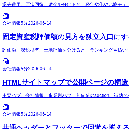
退去費用、原状回復、敷金を分けると、経年劣化や比較チェ
会社情報
5分
2026-06-14
固定資産税評価額の見方を独立入口にす
評価額、課税標準、土地評価を分けると、ランキングや払い
会社情報
5分
2026-06-14
HTMLサイトマップで公開ページの構
主要ハブ、会社情報、事業別ハブ、各事業のsection、補
会社情報
5分
2026-06-14
共通ヘッダーとフッターで回遊を揃え