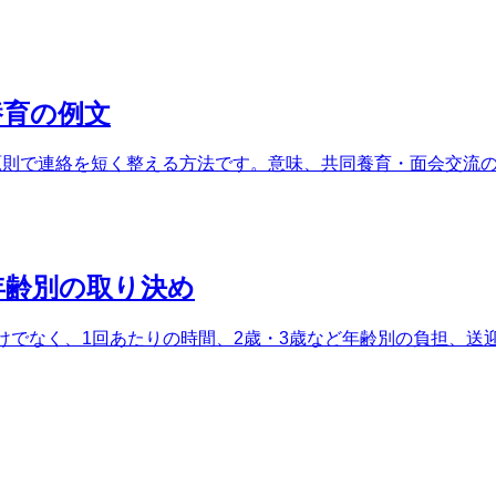
養育の例文
endly・Firmの4原則で連絡を短く整える方法です。意味、共同養育・
年齢別の取り決め
けでなく、1回あたりの時間、2歳・3歳など年齢別の負担、送