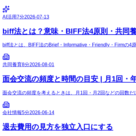
AI活用
7分
2026-07-13
biff法とは？意味・BIFF法4原則・共同
biff法とは、BIFF法のBrief・Informative・Fri
共同養育
8分
2026-08-01
面会交流の頻度と時間の目安 | 月1回・
面会交流の頻度を考えるときは、月1回・月2回などの回数だ
会社情報
5分
2026-06-14
退去費用の見方を独立入口にする