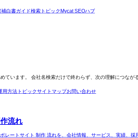
候補
白書
ガイド
検索トピック
Mycat SEOハブ
まとめています。 会社名検索だけで終わらず、次の理解につなが
運用方法
トピック
サイトマップ
お問い合わせ
制作流れ
ーポレートサイト 制作 流れを、会社情報、サービス、実績、