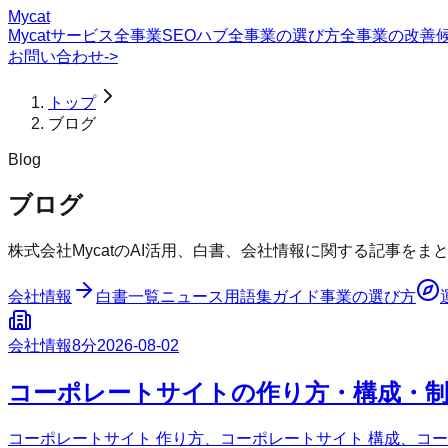
Mycat
Mycatサービス
全事業SEOハブ
全事業の選び方
全事業の改善
お問い合わせ
->
トップ
ブログ
Blog
ブログ
株式会社MycatのAI活用、白書、会社情報に関する記事を
会社情報
白書一覧
ニュース
用語集
ガイド
事業の選び方
会社情報
8分
2026-08-02
コーポレートサイトの作り方・構成・
コーポレートサイト 作り方、コーポレートサイト 構成、コ