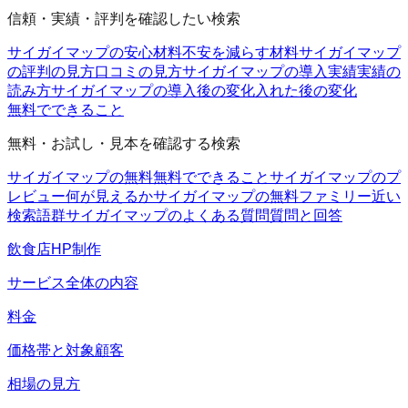
信頼・実績・評判を確認したい検索
サイガイマップの安心材料
不安を減らす材料
サイガイマップ
の評判の見方
口コミの見方
サイガイマップの導入実績
実績の
読み方
サイガイマップの導入後の変化
入れた後の変化
無料でできること
無料・お試し・見本を確認する検索
サイガイマップの無料
無料でできること
サイガイマップのプ
レビュー
何が見えるか
サイガイマップの無料ファミリー
近い
検索語群
サイガイマップのよくある質問
質問と回答
飲食店HP制作
サービス全体の内容
料金
価格帯と対象顧客
相場の見方