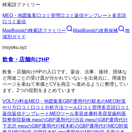
検索語ファミリー
MEO・地図集客
口コミ管理
口コミ返信テンプレート
多言語
口コミ返信
MapBoost
の検索語ファミリー
MapBoost
の改善候補
地
域別ガイド
insyoku.xyz
飲食・店舗向けHP
飲食・店舗向けHPの入口です。宴会、法事、接待、団体な
ど用途ごとの受け皿が分かれていない を出発点に、用途別
ページを束ねて単価とCVを両立 へ進めるように整理してい
ます。2つの役割をまとめています
VOLTの料金
MEO・地図集客
GBP運用代行
駅名のMEO対策
やり方
口コミ
口コミ分析方法
ツール
口コミ管理
多言語口コミ
返信
返信テンプレート
MEOツール
美容皮膚科
美容室
歯科医
院
整骨院
新橋 meoのGBP運用代行
渋谷 meoのGBP運用代行
下北沢 meoのGBP運用代行
桜木町のGBP運用代行
MEO対策