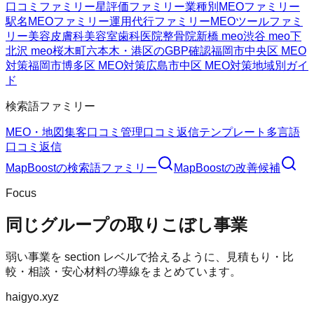
口コミファミリー
星評価ファミリー
業種別MEOファミリー
駅名MEOファミリー
運用代行ファミリー
MEOツールファミ
リー
美容皮膚科
美容室
歯科医院
整骨院
新橋 meo
渋谷 meo
下
北沢 meo
桜木町
六本木・港区のGBP確認
福岡市中央区 MEO
対策
福岡市博多区 MEO対策
広島市中区 MEO対策
地域別ガイ
ド
検索語ファミリー
MEO・地図集客
口コミ管理
口コミ返信テンプレート
多言語
口コミ返信
MapBoost
の検索語ファミリー
MapBoost
の改善候補
Focus
同じグループの取りこぼし事業
弱い事業を section レベルで拾えるように、見積もり・比
較・相談・安心材料の導線をまとめています。
haigyo.xyz