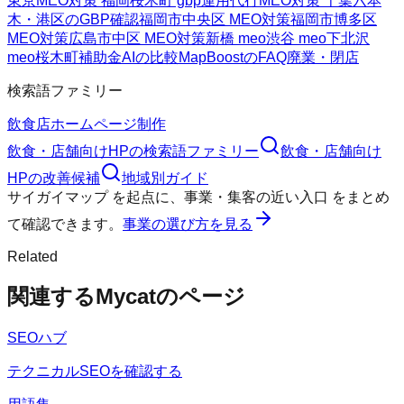
東京
MEO対策 福岡
桜木町 gbp運用代行
MEO対策 千葉
六本
木・港区のGBP確認
福岡市中央区 MEO対策
福岡市博多区
MEO対策
広島市中区 MEO対策
新橋 meo
渋谷 meo
下北沢
meo
桜木町
補助金AIの比較
MapBoostのFAQ
廃業・閉店
検索語ファミリー
飲食店ホームページ制作
飲食・店舗向けHP
の検索語ファミリー
飲食・店舗向け
HP
の改善候補
地域別ガイド
サイガイマップ
を起点に、
事業・集客の近い入口
をまとめ
て確認できます。
事業の選び方を見る
Related
関連するMycatのページ
SEOハブ
テクニカルSEOを確認する