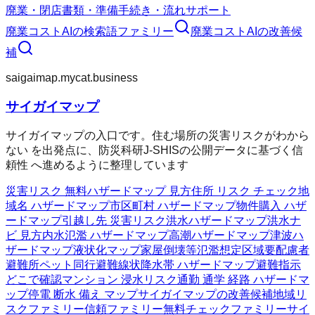
廃業・閉店
書類・準備
手続き・流れ
サポート
廃業コストAI
の検索語ファミリー
廃業コストAI
の改善候
補
saigaimap.mycat.business
サイガイマップ
サイガイマップの入口です。住む場所の災害リスクがわから
ない を出発点に、防災科研J-SHISの公開データに基づく信
頼性 へ進めるように整理しています
災害リスク 無料
ハザードマップ 見方
住所 リスク チェック
地
域名 ハザードマップ
市区町村 ハザードマップ
物件購入 ハザ
ードマップ
引越し先 災害リスク
洪水ハザードマップ
洪水ナ
ビ 見方
内水氾濫 ハザードマップ
高潮ハザードマップ
津波ハ
ザードマップ
液状化マップ
家屋倒壊等氾濫想定区域
要配慮者
避難所
ペット同行避難
線状降水帯 ハザードマップ
避難指示
どこで確認
マンション 浸水リスク
通勤 通学 経路 ハザードマ
ップ
停電 断水 備え マップ
サイガイマップの改善候補
地域リ
スクファミリー
信頼ファミリー
無料チェックファミリー
サイ