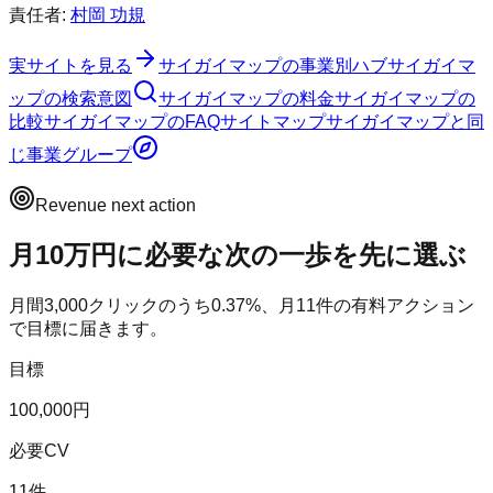
責任者:
村岡 功規
実サイトを見る
サイガイマップ
の事業別ハブ
サイガイマ
ップ
の検索意図
サイガイマップ
の料金
サイガイマップ
の
比較
サイガイマップ
のFAQ
サイトマップ
サイガイマップ
と同
じ事業グループ
Revenue next action
月10万円に必要な次の一歩を先に選ぶ
月間
3,000
クリックのうち
0.37
%、月
11
件の有料アクション
で目標に届きます。
目標
100,000円
必要CV
11件