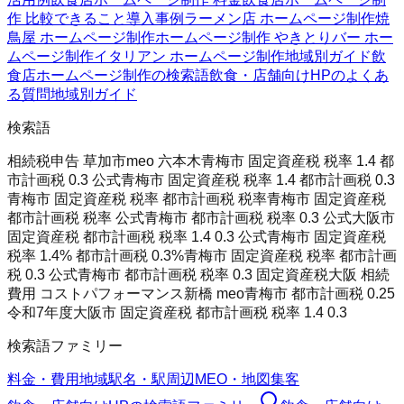
作 比較
できること
導入事例
ラーメン店 ホームページ制作
焼
鳥屋 ホームページ制作
ホームページ制作 やきとり
バー ホー
ムページ制作
イタリアン ホームページ制作
地域別ガイド
飲
食店ホームページ制作の検索語
飲食・店舗向けHPのよくあ
る質問
地域別ガイド
検索語
相続税申告 草加市
meo 六本木
青梅市 固定資産税 税率 1.4 都
市計画税 0.3 公式
青梅市 固定資産税 税率 1.4 都市計画税 0.3
青梅市 固定資産税 税率 都市計画税 税率
青梅市 固定資産税
都市計画税 税率 公式
青梅市 都市計画税 税率 0.3 公式
大阪市
固定資産税 都市計画税 税率 1.4 0.3 公式
青梅市 固定資産税
税率 1.4% 都市計画税 0.3%
青梅市 固定資産税 税率 都市計画
税 0.3 公式
青梅市 都市計画税 税率 0.3 固定資産税
大阪 相続
費用 コストパフォーマンス
新橋 meo
青梅市 都市計画税 0.25
令和7年度
大阪市 固定資産税 都市計画税 税率 1.4 0.3
検索語ファミリー
料金・費用
地域
駅名・駅周辺
MEO・地図集客