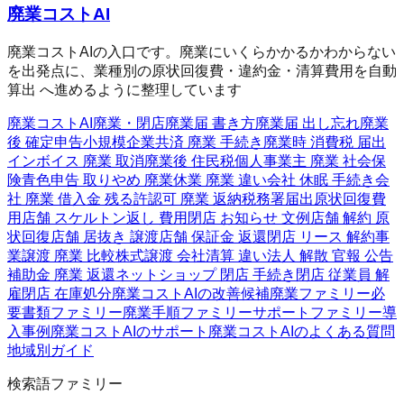
廃業コストAI
廃業コストAIの入口です。廃業にいくらかかるかわからない
を出発点に、業種別の原状回復費・違約金・清算費用を自動
算出 へ進めるように整理しています
廃業コストAI
廃業・閉店
廃業届 書き方
廃業届 出し忘れ
廃業
後 確定申告
小規模企業共済 廃業 手続き
廃業時 消費税 届出
インボイス 廃業 取消
廃業後 住民税
個人事業主 廃業 社会保
険
青色申告 取りやめ 廃業
休業 廃業 違い
会社 休眠 手続き
会
社 廃業 借入金 残る
許認可 廃業 返納
税務署届出
原状回復費
用
店舗 スケルトン返し 費用
閉店 お知らせ 文例
店舗 解約 原
状回復
店舗 居抜き 譲渡
店舗 保証金 返還
閉店 リース 解約
事
業譲渡 廃業 比較
株式譲渡 会社清算 違い
法人 解散 官報 公告
補助金 廃業 返還
ネットショップ 閉店 手続き
閉店 従業員 解
雇
閉店 在庫処分
廃業コストAIの改善候補
廃業ファミリー
必
要書類ファミリー
廃業手順ファミリー
サポートファミリー
導
入事例
廃業コストAIのサポート
廃業コストAIのよくある質問
地域別ガイド
検索語ファミリー