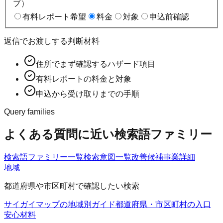
プ）
有料レポート希望
料金
対象
申込前確認
返信でお渡しする判断材料
住所でまず確認するハザード項目
有料レポートの料金と対象
申込から受け取りまでの手順
Query families
よくある質問に近い検索語ファミリー
検索語ファミリー一覧
検索意図一覧
改善候補
事業詳細
地域
都道府県や市区町村で確認したい検索
サイガイマップの地域別ガイド
都道府県・市区町村の入口
安心材料