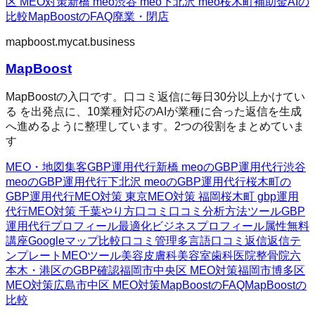
区 MEO対策
新橋 meo
渋谷 meo
下北沢 meo
桜木町
補助金AIの
比較
MapBoostのFAQ
廃業・閉店
mapboost.mycat.business
MapBoost
MapBoostの入口です。口コミ返信に毎日30分以上かけてい
る を出発点に、10業種対応のAIが業種に合った返信を生成
へ進めるように整理しています。2つの役割をまとめていま
す
MEO・地図集客
GBP運用代行
新橋 meoのGBP運用代行
渋谷
meoのGBP運用代行
下北沢 meoのGBP運用代行
桜木町の
GBP運用代行
MEO対策 東京
MEO対策 福岡
桜木町 gbp運用
代行
MEO対策 千葉
やり方
口コミ
口コミ分析方法
ツール
GBP
運用代行
プロフィール最適化
ビジネスプロフィール属性
無料
講座
Googleマップ
比較
口コミ管理
多言語口コミ返信
返信テ
ンプレート
MEOツール
美容皮膚科
美容室
歯科医院
整骨院
六
本木・港区のGBP確認
福岡市中央区 MEO対策
福岡市博多区
MEO対策
広島市中区 MEO対策
MapBoostのFAQ
MapBoostの
比較