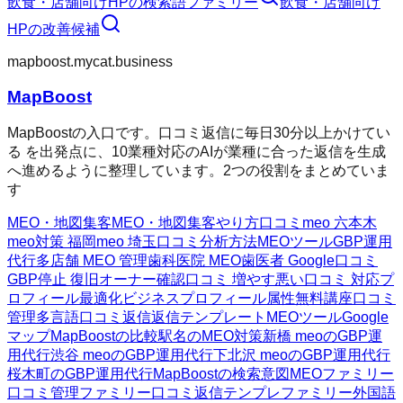
飲食・店舗向けHP
の検索語ファミリー
飲食・店舗向け
HP
の改善候補
mapboost.mycat.business
MapBoost
MapBoostの入口です。口コミ返信に毎日30分以上かけてい
る を出発点に、10業種対応のAIが業種に合った返信を生成
へ進めるように整理しています。2つの役割をまとめていま
す
MEO・地図集客
MEO・地図集客
やり方
口コミ
meo 六本木
meo対策 福岡
meo 埼玉
口コミ分析方法
MEOツール
GBP運用
代行
多店舗 MEO 管理
歯科医院 MEO
歯医者 Google口コミ
GBP停止 復旧
オーナー確認
口コミ 増やす
悪い口コミ 対応
プ
ロフィール最適化
ビジネスプロフィール属性
無料講座
口コミ
管理
多言語口コミ返信
返信テンプレート
MEOツール
Google
マップ
MapBoostの比較
駅名のMEO対策
新橋 meoのGBP運
用代行
渋谷 meoのGBP運用代行
下北沢 meoのGBP運用代行
桜木町のGBP運用代行
MapBoostの検索意図
MEOファミリー
口コミ管理ファミリー
口コミ返信テンプレファミリー
外国語