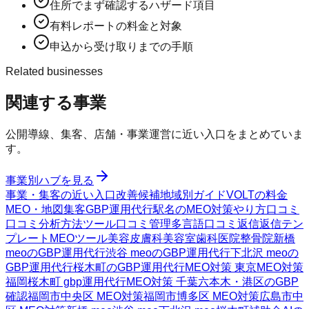
住所でまず確認するハザード項目
有料レポートの料金と対象
申込から受け取りまでの手順
Related businesses
関連する事業
公開導線、集客、店舗・事業運営に近い入口をまとめていま
す。
事業別ハブを見る
事業・集客の近い入口
改善候補
地域別ガイド
VOLTの料金
MEO・地図集客
GBP運用代行
駅名のMEO対策
やり方
口コミ
口コミ分析方法
ツール
口コミ管理
多言語口コミ返信
返信テン
プレート
MEOツール
美容皮膚科
美容室
歯科医院
整骨院
新橋
meoのGBP運用代行
渋谷 meoのGBP運用代行
下北沢 meoの
GBP運用代行
桜木町のGBP運用代行
MEO対策 東京
MEO対策
福岡
桜木町 gbp運用代行
MEO対策 千葉
六本木・港区のGBP
確認
福岡市中央区 MEO対策
福岡市博多区 MEO対策
広島市中