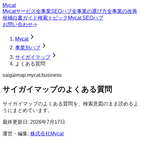
Mycat
Mycatサービス
全事業SEOハブ
全事業の選び方
全事業の改善
候補
白書
ガイド
検索トピック
Mycat SEOハブ
お問い合わせ
->
Mycat
事業別ハブ
サイガイマップ
よくある質問
saigaimap.mycat.business
サイガイマップ
の
よくある質問
サイガイマップのよくある質問を、検索意図のまま読めるよ
うにまとめています。
最終更新日:
2026年7月17日
運営・編集:
株式会社Mycat