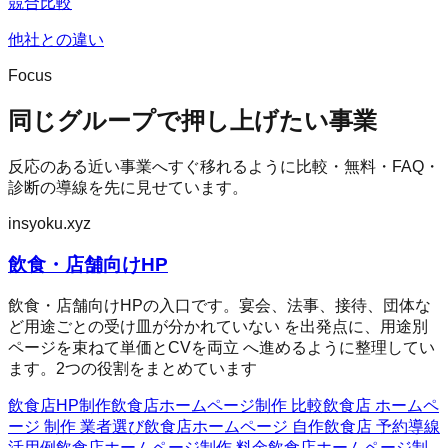
競合比較
他社との違い
Focus
同じグループで押し上げたい事業
反応のある近い事業へすぐ移れるように比較・無料・FAQ・
診断の導線を先に見せています。
insyoku.xyz
飲食・店舗向けHP
飲食・店舗向けHPの入口です。宴会、法事、接待、団体な
ど用途ごとの受け皿が分かれていない を出発点に、用途別
ページを束ねて単価とCVを両立 へ進めるように整理してい
ます。2つの役割をまとめています
飲食店HP制作
飲食店ホームページ制作 比較
飲食店 ホームペ
ージ 制作 業者選び
飲食店ホームページ 自作
飲食店 予約導線
活用例
飲食店ホームページ制作 料金
飲食店ホームページ制