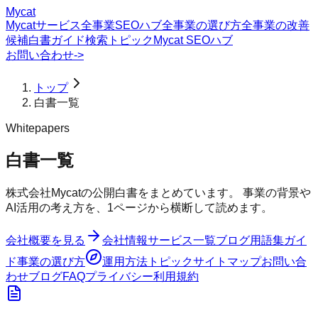
Mycat
Mycatサービス
全事業SEOハブ
全事業の選び方
全事業の改善
候補
白書
ガイド
検索トピック
Mycat SEOハブ
お問い合わせ
->
トップ
白書一覧
Whitepapers
白書一覧
株式会社Mycatの公開白書をまとめています。 事業の背景や
AI活用の考え方を、1ページから横断して読めます。
会社概要を見る
会社情報
サービス一覧
ブログ
用語集
ガイ
ド
事業の選び方
運用方法
トピック
サイトマップ
お問い合
わせ
ブログ
FAQ
プライバシー
利用規約