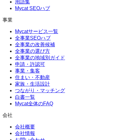
用語集
Mycat SEOハブ
事業
Mycatサービス一覧
全事業SEOハブ
全事業の改善候補
全事業の選び方
全事業の地域別ガイド
申請・許認可
事業・集客
住まい・不動産
家族・生活設計
つながり・マッチング
白書一覧
Mycat全体のFAQ
会社
会社概要
会社情報
お問い合わせ