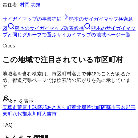
責任者:
村岡 功規
サイガイマップ
の事業詳細
熊本のサイガイマップ検索意
図
熊本のサイガイマップ改善候補
熊本のサイガイマッ
プと同じグループで選ぶ
サイガイマップの地域ページ一覧
Cities
この地域で注目されている市区町村
地域名を含む検索は、市区町村名まで伸びることがあるた
め、都道府県ページでは検索語の広がりを先に示していま
す。
8
件を表示
天草市
荒尾市
球磨郡あさぎり町
葦北郡芦北町
阿蘇市
玉名郡玉
東町
八代郡氷川町
人吉市
FAQ