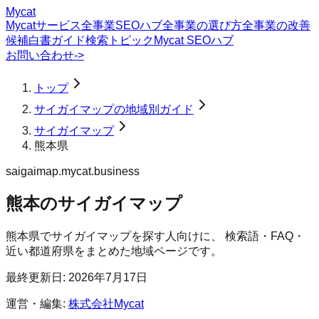
Mycat
Mycatサービス
全事業SEOハブ
全事業の選び方
全事業の改善
候補
白書
ガイド
検索トピック
Mycat SEOハブ
お問い合わせ
->
トップ
サイガイマップの地域別ガイド
サイガイマップ
熊本県
saigaimap.mycat.business
熊本のサイガイマップ
熊本県
で
サイガイマップ
を探す人向けに、 検索語・FAQ・
近い都道府県をまとめた地域ページです。
最終更新日:
2026年7月17日
運営・編集:
株式会社Mycat