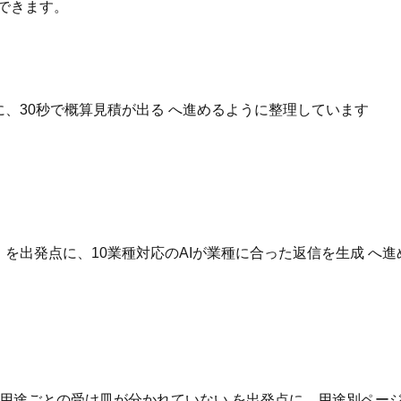
できます。
点に、30秒で概算見積が出る へ進めるように整理しています
いる を出発点に、10業種対応のAIが業種に合った返信を生成 
用途ごとの受け皿が分かれていない を出発点に、用途別ページ