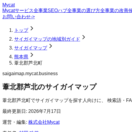
Mycat
Mycatサービス
全事業SEOハブ
全事業の選び方
全事業の改善
お問い合わせ
->
トップ
サイガイマップの地域別ガイド
サイガイマップ
熊本県
葦北郡芦北町
saigaimap.mycat.business
葦北郡芦北のサイガイマップ
葦北郡芦北町
で
サイガイマップ
を探す人向けに、 検索語・F
最終更新日:
2026年7月17日
運営・編集:
株式会社Mycat