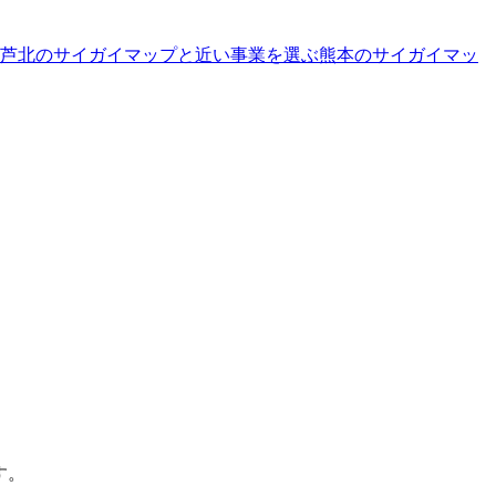
芦北のサイガイマップと近い事業を選ぶ
熊本
の
サイガイマッ
す。