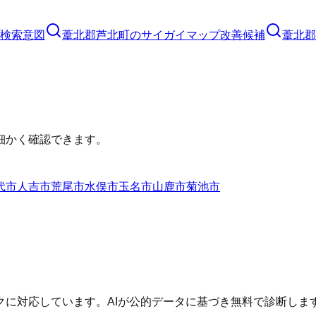
検索意図
葦北郡芦北町
の
サイガイマップ
改善候補
葦北郡
細かく確認できます。
代市
人吉市
荒尾市
水俣市
玉名市
山鹿市
菊池市
に対応しています。AIが公的データに基づき無料で診断しま