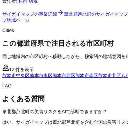
責任者:
村岡 功規
サイガイマップ
の事業詳細
葦北郡芦北町
の
サイガイマップ
プ
地域ページ
Cities
この都道府県で注目される市区町村
同じ地域内の市区町村へ移動しながら、検索語の地域意図を
12
件を表示
熊本市中央区
熊本市東区
熊本市西区
熊本市南区
熊本市北区
八
FAQ
よくある質問
葦北郡芦北町の災害リスクをAIで診断できますか？
はい、サイガイマップは葦北郡芦北町を含む全国の災害リスク