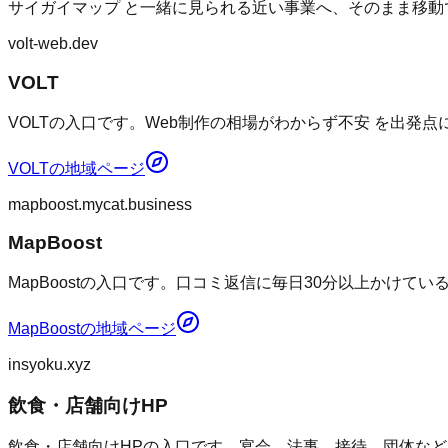
サイガイマップ
と一緒に見られる近い事業へ、そのまま移動
volt-web.dev
VOLT
VOLTの入口です。Web制作の相場がわからず不安 を出発
VOLT
の地域ページ
mapboost.mycat.business
MapBoost
MapBoostの入口です。口コミ返信に毎日30分以上かけて
MapBoost
の地域ページ
insyoku.xyz
飲食・店舗向けHP
飲食・店舗向けHPの入口です。宴会、法事、接待、団体など