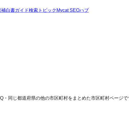
候補
白書
ガイド
検索トピック
Mycat SEOハブ
AQ・同じ都道府県の他の市区町村をまとめた市区町村ページで