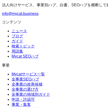
法人向けサービス、事業別ハブ、白書、SEOハブを横断して
info@mycat.business
コンテンツ
ニュース
ブログ
ガイド
検索トピック
用語集
Mycat SEOハブ
事業
Mycatサービス一覧
全事業SEOハブ
全事業の改善候補
全事業の選び方
全事業の地域別ガイド
申請・許認可
事業・集客