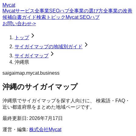
Mycat
Mycatサービス
全事業SEOハブ
全事業の選び方
全事業の改善
候補
白書
ガイド
検索トピック
Mycat SEOハブ
お問い合わせ
->
トップ
サイガイマップの地域別ガイド
サイガイマップ
沖縄県
saigaimap.mycat.business
沖縄のサイガイマップ
沖縄県
で
サイガイマップ
を探す人向けに、 検索語・FAQ・
近い都道府県をまとめた地域ページです。
最終更新日:
2026年7月17日
運営・編集:
株式会社Mycat