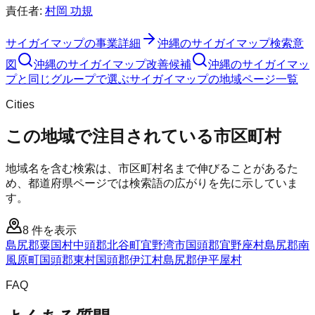
責任者:
村岡 功規
サイガイマップ
の事業詳細
沖縄のサイガイマップ検索意
図
沖縄のサイガイマップ改善候補
沖縄のサイガイマッ
プと同じグループで選ぶ
サイガイマップの地域ページ一覧
Cities
この地域で注目されている市区町村
地域名を含む検索は、市区町村名まで伸びることがあるた
め、都道府県ページでは検索語の広がりを先に示していま
す。
8
件を表示
島尻郡粟国村
中頭郡北谷町
宜野湾市
国頭郡宜野座村
島尻郡南
風原町
国頭郡東村
国頭郡伊江村
島尻郡伊平屋村
FAQ