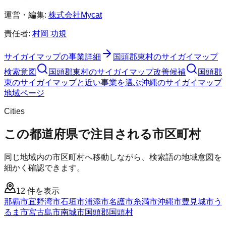
運営・編集:
株式会社Mycat
責任者:
村岡 功規
サイガイマップ
の事業詳細
国頭郡東村
の
サイガイマップ
検索意図
国頭郡東村
の
サイガイマップ
改善候補
国頭郡
東のサイガイマップと近い事業を選ぶ
沖縄
の
サイガイマップ
地域ページ
Cities
この都道府県で注目される市区町村
同じ地域内の市区町村へ移動しながら、検索語の地域意図を
細かく確認できます。
12
件を表示
那覇市
宜野湾市
石垣市
浦添市
名護市
糸満市
沖縄市
豊見城市
う
るま市
宮古島市
南城市
国頭郡国頭村