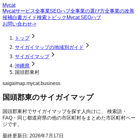
Mycat
Mycatサービス
全事業SEOハブ
全事業の選び方
全事業の改善
候補
白書
ガイド
検索トピック
Mycat SEOハブ
お問い合わせ
->
トップ
サイガイマップの地域別ガイド
サイガイマップ
沖縄県
国頭郡東村
saigaimap.mycat.business
国頭郡東のサイガイマップ
国頭郡東村
で
サイガイマップ
を探す人向けに、 検索語・
FAQ・同じ都道府県の他の市区町村をまとめた市区町村ペー
ジです。
最終更新日:
2026年7月17日