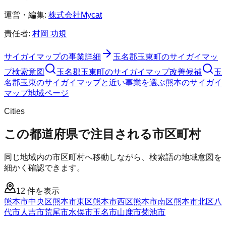
運営・編集:
株式会社Mycat
責任者:
村岡 功規
サイガイマップ
の事業詳細
玉名郡玉東町
の
サイガイマッ
プ
検索意図
玉名郡玉東町
の
サイガイマップ
改善候補
玉
名郡玉東のサイガイマップと近い事業を選ぶ
熊本
の
サイガイ
マップ
地域ページ
Cities
この都道府県で注目される市区町村
同じ地域内の市区町村へ移動しながら、検索語の地域意図を
細かく確認できます。
12
件を表示
熊本市中央区
熊本市東区
熊本市西区
熊本市南区
熊本市北区
八
代市
人吉市
荒尾市
水俣市
玉名市
山鹿市
菊池市