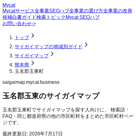
Mycat
Mycatサービス
全事業SEOハブ
全事業の選び方
全事業の改善
候補
白書
ガイド
検索トピック
Mycat SEOハブ
お問い合わせ
->
トップ
サイガイマップの地域別ガイド
サイガイマップ
熊本県
玉名郡玉東町
saigaimap.mycat.business
玉名郡玉東のサイガイマップ
玉名郡玉東町
で
サイガイマップ
を探す人向けに、 検索語・
FAQ・同じ都道府県の他の市区町村をまとめた市区町村ペー
ジです。
最終更新日:
2026年7月17日