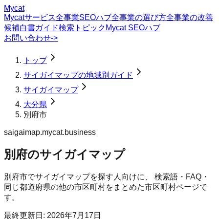
Mycat
Mycatサービス
全事業SEOハブ
全事業の選び方
全事業の改善
候補
白書
ガイド
検索トピック
Mycat SEOハブ
お問い合わせ
->
トップ
サイガイマップの地域別ガイド
サイガイマップ
大分県
別府市
saigaimap.mycat.business
別府のサイガイマップ
別府市
で
サイガイマップ
を探す人向けに、 検索語・FAQ・
同じ都道府県の他の市区町村をまとめた市区町村ページで
す。
最終更新日:
2026年7月17日