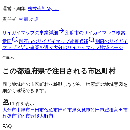
運営・編集:
株式会社Mycat
責任者:
村岡 功規
サイガイマップ
の事業詳細
別府市
の
サイガイマップ
検索
意図
別府市
の
サイガイマップ
改善候補
別府のサイガイ
マップと近い事業を選ぶ
大分
の
サイガイマップ
地域ページ
Cities
この都道府県で注目される市区町村
同じ地域内の市区町村へ移動しながら、検索語の地域意図を
細かく確認できます。
11
件を表示
大分市
中津市
日田市
佐伯市
臼杵市
津久見市
竹田市
豊後高田市
杵築市
宇佐市
豊後大野市
FAQ