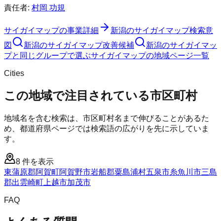
責任者:
村岡 功規
サイガイマップ
の事業詳細
新潟のサイガイマップ検索意
図
新潟のサイガイマップ改善候補
新潟のサイガイマッ
プと同じグループで選ぶ
サイガイマップの地域ページ一覧
Cities
この地域で注目されている市区町村
地域名を含む検索は、市区町村名まで伸びることがあるた
め、都道府県ページでは検索語の広がりを先に示していま
す。
8
件を表示
東蒲原郡阿賀町
阿賀野市
岩船郡粟島浦村
五泉市
糸魚川市
三島
郡出雲崎町
上越市
加茂市
FAQ