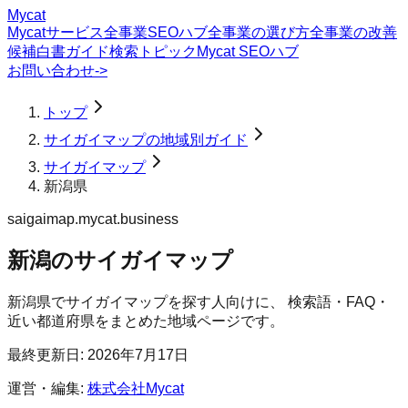
Mycat
Mycatサービス
全事業SEOハブ
全事業の選び方
全事業の改善
候補
白書
ガイド
検索トピック
Mycat SEOハブ
お問い合わせ
->
トップ
サイガイマップの地域別ガイド
サイガイマップ
新潟県
saigaimap.mycat.business
新潟のサイガイマップ
新潟県
で
サイガイマップ
を探す人向けに、 検索語・FAQ・
近い都道府県をまとめた地域ページです。
最終更新日:
2026年7月17日
運営・編集:
株式会社Mycat