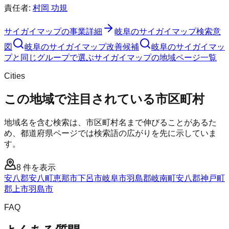
責任者:
村岡 功規
サイガイマップ
の事業詳細
岐阜のサイガイマップ検索意
図
岐阜のサイガイマップ改善候補
岐阜のサイガイマッ
プと同じグループで選ぶ
サイガイマップの地域ページ一覧
Cities
この地域で注目されている市区町村
地域名を含む検索は、市区町村名まで伸びることがあるた
め、都道府県ページでは検索語の広がりを先に示していま
す。
8
件を表示
安八郡安八町
恵那市
下呂市
岐阜市
羽島郡岐南町
安八郡神戸町
郡上市
羽島市
FAQ