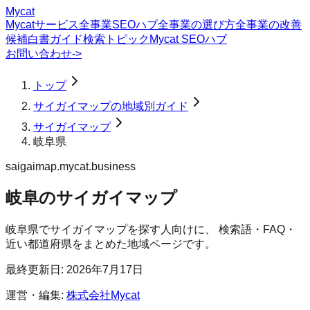
Mycat
Mycatサービス
全事業SEOハブ
全事業の選び方
全事業の改善
候補
白書
ガイド
検索トピック
Mycat SEOハブ
お問い合わせ
->
トップ
サイガイマップの地域別ガイド
サイガイマップ
岐阜県
saigaimap.mycat.business
岐阜のサイガイマップ
岐阜県
で
サイガイマップ
を探す人向けに、 検索語・FAQ・
近い都道府県をまとめた地域ページです。
最終更新日:
2026年7月17日
運営・編集:
株式会社Mycat