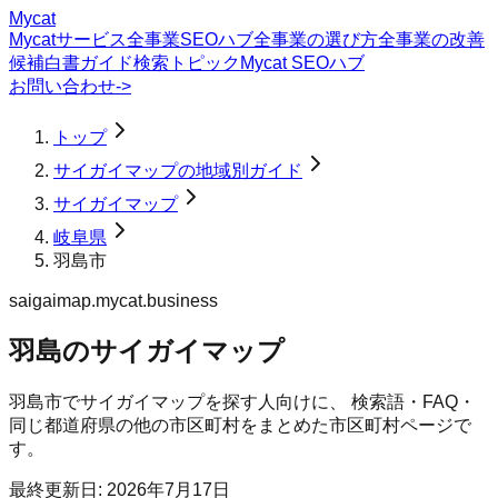
Mycat
Mycatサービス
全事業SEOハブ
全事業の選び方
全事業の改善
候補
白書
ガイド
検索トピック
Mycat SEOハブ
お問い合わせ
->
トップ
サイガイマップの地域別ガイド
サイガイマップ
岐阜県
羽島市
saigaimap.mycat.business
羽島のサイガイマップ
羽島市
で
サイガイマップ
を探す人向けに、 検索語・FAQ・
同じ都道府県の他の市区町村をまとめた市区町村ページで
す。
最終更新日:
2026年7月17日