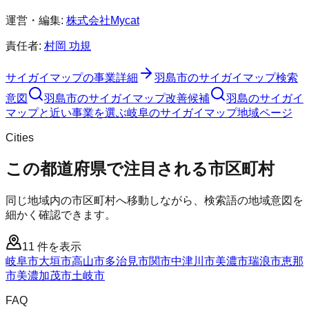
運営・編集:
株式会社Mycat
責任者:
村岡 功規
サイガイマップ
の事業詳細
羽島市
の
サイガイマップ
検索
意図
羽島市
の
サイガイマップ
改善候補
羽島のサイガイ
マップと近い事業を選ぶ
岐阜
の
サイガイマップ
地域ページ
Cities
この都道府県で注目される市区町村
同じ地域内の市区町村へ移動しながら、検索語の地域意図を
細かく確認できます。
11
件を表示
岐阜市
大垣市
高山市
多治見市
関市
中津川市
美濃市
瑞浪市
恵那
市
美濃加茂市
土岐市
FAQ