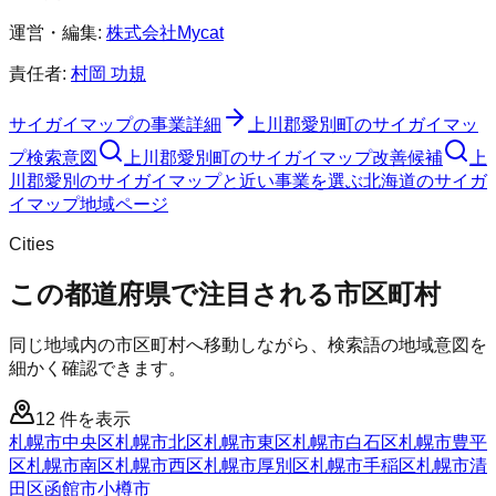
運営・編集:
株式会社Mycat
責任者:
村岡 功規
サイガイマップ
の事業詳細
上川郡愛別町
の
サイガイマッ
プ
検索意図
上川郡愛別町
の
サイガイマップ
改善候補
上
川郡愛別のサイガイマップと近い事業を選ぶ
北海道
の
サイガ
イマップ
地域ページ
Cities
この都道府県で注目される市区町村
同じ地域内の市区町村へ移動しながら、検索語の地域意図を
細かく確認できます。
12
件を表示
札幌市中央区
札幌市北区
札幌市東区
札幌市白石区
札幌市豊平
区
札幌市南区
札幌市西区
札幌市厚別区
札幌市手稲区
札幌市清
田区
函館市
小樽市