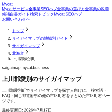
Mycat
Mycatサービス
全事業SEOハブ
全事業の選び方
全事業の改善
候補
白書
ガイド
検索トピック
Mycat SEOハブ
お問い合わせ
->
トップ
サイガイマップの地域別ガイド
サイガイマップ
北海道
上川郡愛別町
saigaimap.mycat.business
上川郡愛別のサイガイマップ
上川郡愛別町
で
サイガイマップ
を探す人向けに、 検索語・
FAQ・同じ都道府県の他の市区町村をまとめた市区町村ペー
ジです。
最終更新日:
2026年7月17日