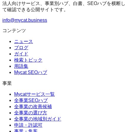
法人向けサービス、事業別ハブ、白書、SEOハブを横断し
て確認できる公開サイトです。
info@mycat.business
コンテンツ
ニュース
ブログ
ガイド
検索トピック
用語集
Mycat SEOハブ
事業
Mycatサービス一覧
全事業SEOハブ
全事業の改善候補
全事業の選び方
全事業の地域別ガイド
申請・許認可
事業・集客