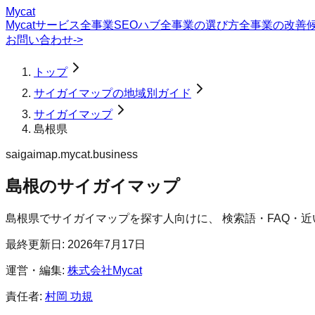
Mycat
Mycatサービス
全事業SEOハブ
全事業の選び方
全事業の改善
お問い合わせ
->
トップ
サイガイマップの地域別ガイド
サイガイマップ
島根県
saigaimap.mycat.business
島根のサイガイマップ
島根県
で
サイガイマップ
を探す人向けに、 検索語・FAQ・
最終更新日:
2026年7月17日
運営・編集:
株式会社Mycat
責任者:
村岡 功規