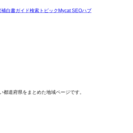
候補
白書
ガイド
検索トピック
Mycat SEOハブ
近い都道府県をまとめた地域ページです。