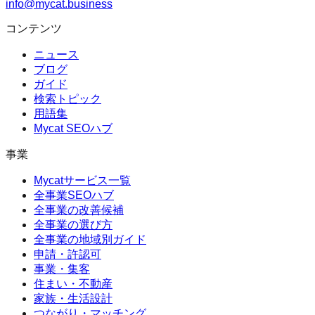
info@mycat.business
コンテンツ
ニュース
ブログ
ガイド
検索トピック
用語集
Mycat SEOハブ
事業
Mycatサービス一覧
全事業SEOハブ
全事業の改善候補
全事業の選び方
全事業の地域別ガイド
申請・許認可
事業・集客
住まい・不動産
家族・生活設計
つながり・マッチング