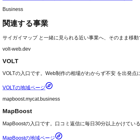
Business
関連する事業
サイガイマップ
と一緒に見られる近い事業へ、そのまま移動
volt-web.dev
VOLT
VOLTの入口です。Web制作の相場がわからず不安 を出発
VOLT
の地域ページ
mapboost.mycat.business
MapBoost
MapBoostの入口です。口コミ返信に毎日30分以上かけて
MapBoost
の地域ページ