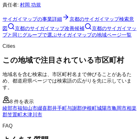
責任者:
村岡 功規
サイガイマップ
の事業詳細
京都のサイガイマップ検索意
図
京都のサイガイマップ改善候補
京都のサイガイマッ
プと同じグループで選ぶ
サイガイマップの地域ページ一覧
Cities
この地域で注目されている市区町村
地域名を含む検索は、市区町村名まで伸びることがあるた
め、都道府県ページでは検索語の広がりを先に示していま
す。
8
件を表示
綾部市
福知山市
綴喜郡井手町
与謝郡伊根町
城陽市
亀岡市
相楽
郡笠置町
木津川市
FAQ