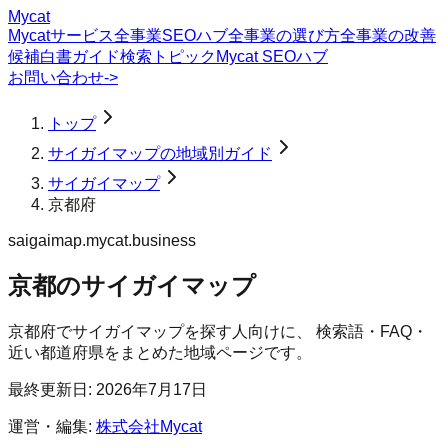
Mycat
Mycatサービス
全事業SEOハブ
全事業の選び方
全事業の改善
候補
白書
ガイド
検索トピック
Mycat SEOハブ
お問い合わせ
->
トップ
サイガイマップの地域別ガイド
サイガイマップ
京都府
saigaimap.mycat.business
京都のサイガイマップ
京都府
で
サイガイマップ
を探す人向けに、 検索語・FAQ・
近い都道府県をまとめた地域ページです。
最終更新日:
2026年7月17日
運営・編集:
株式会社Mycat