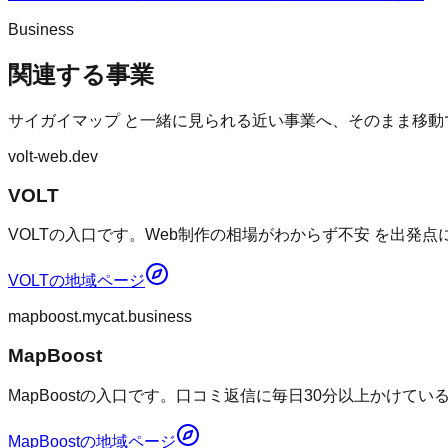
Business
関連する事業
サイガイマップ
と一緒に見られる近い事業へ、そのまま移動
volt-web.dev
VOLT
VOLTの入口です。Web制作の相場がわからず不安 を出発
VOLT
の地域ページ
mapboost.mycat.business
MapBoost
MapBoostの入口です。口コミ返信に毎日30分以上かけて
MapBoost
の地域ページ