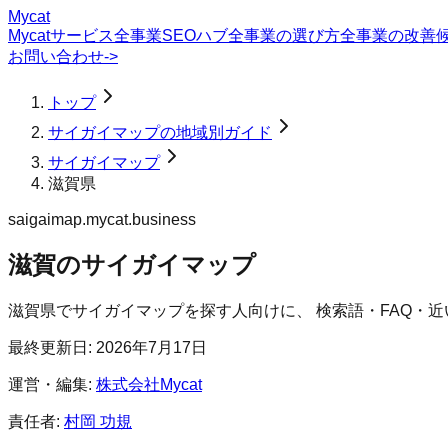
Mycat
Mycatサービス
全事業SEOハブ
全事業の選び方
全事業の改善
お問い合わせ
->
トップ
サイガイマップの地域別ガイド
サイガイマップ
滋賀県
saigaimap.mycat.business
滋賀のサイガイマップ
滋賀県
で
サイガイマップ
を探す人向けに、 検索語・FAQ・
最終更新日:
2026年7月17日
運営・編集:
株式会社Mycat
責任者:
村岡 功規