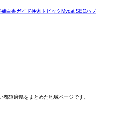
候補
白書
ガイド
検索トピック
Mycat SEOハブ
近い都道府県をまとめた地域ページです。