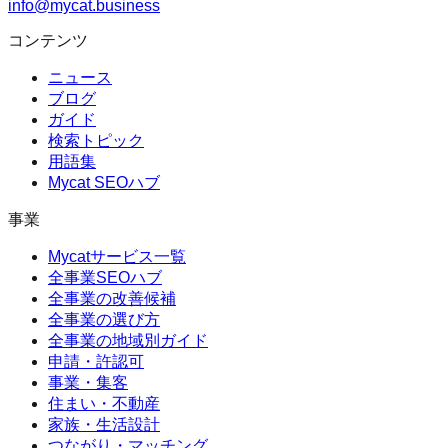
info@mycat.business
コンテンツ
ニュース
ブログ
ガイド
検索トピック
用語集
Mycat SEOハブ
事業
Mycatサービス一覧
全事業SEOハブ
全事業の改善候補
全事業の選び方
全事業の地域別ガイド
申請・許認可
事業・集客
住まい・不動産
家族・生活設計
つながり・マッチング