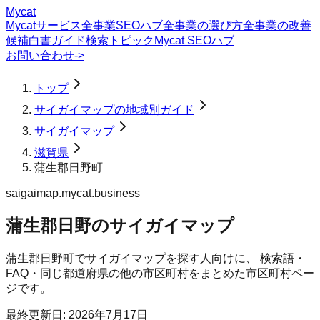
Mycat
Mycatサービス
全事業SEOハブ
全事業の選び方
全事業の改善
候補
白書
ガイド
検索トピック
Mycat SEOハブ
お問い合わせ
->
トップ
サイガイマップの地域別ガイド
サイガイマップ
滋賀県
蒲生郡日野町
saigaimap.mycat.business
蒲生郡日野のサイガイマップ
蒲生郡日野町
で
サイガイマップ
を探す人向けに、 検索語・
FAQ・同じ都道府県の他の市区町村をまとめた市区町村ペー
ジです。
最終更新日:
2026年7月17日