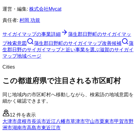
運営・編集:
株式会社Mycat
責任者:
村岡 功規
サイガイマップ
の事業詳細
蒲生郡日野町
の
サイガイマッ
プ
検索意図
蒲生郡日野町
の
サイガイマップ
改善候補
蒲
生郡日野のサイガイマップと近い事業を選ぶ
滋賀
の
サイガイ
マップ
地域ページ
Cities
この都道府県で注目される市区町村
同じ地域内の市区町村へ移動しながら、検索語の地域意図を
細かく確認できます。
12
件を表示
大津市
彦根市
長浜市
近江八幡市
草津市
守山市
栗東市
甲賀市
野
洲市
湖南市
高島市
東近江市