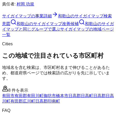
責任者:
村岡 功規
サイガイマップ
の事業詳細
和歌山のサイガイマップ検索
意図
和歌山のサイガイマップ改善候補
和歌山のサイガ
イマップと同じグループで選ぶ
サイガイマップの地域ページ
一覧
Cities
この地域で注目されている市区町村
地域名を含む検索は、市区町村名まで伸びることがあるた
め、都道府県ページでは検索語の広がりを先に示していま
す。
8
件を表示
有田市
有田郡有田川町
御坊市
橋本市
日高郡日高町
日高郡日高
川町
有田郡広川町
日高郡印南町
FAQ