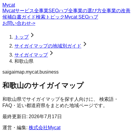
Mycat
Mycatサービス
全事業SEOハブ
全事業の選び方
全事業の改善
候補
白書
ガイド
検索トピック
Mycat SEOハブ
お問い合わせ
->
トップ
サイガイマップの地域別ガイド
サイガイマップ
和歌山県
saigaimap.mycat.business
和歌山のサイガイマップ
和歌山県
で
サイガイマップ
を探す人向けに、 検索語・
FAQ・近い都道府県をまとめた地域ページです。
最終更新日:
2026年7月17日
運営・編集:
株式会社Mycat