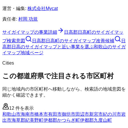
運営・編集:
株式会社Mycat
責任者:
村岡 功規
サイガイマップ
の事業詳細
日高郡日高町
の
サイガイマッ
プ
検索意図
日高郡日高町
の
サイガイマップ
改善候補
日
高郡日高のサイガイマップと近い事業を選ぶ
和歌山
の
サイガ
イマップ
地域ページ
Cities
この都道府県で注目される市区町村
同じ地域内の市区町村へ移動しながら、検索語の地域意図を
細かく確認できます。
12
件を表示
和歌山市
海南市
橋本市
有田市
御坊市
田辺市
新宮市
紀の川市
岩
出市
海草郡紀美野町
伊都郡かつらぎ町
伊都郡九度山町