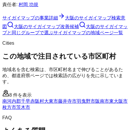
責任者:
村岡 功規
サイガイマップ
の事業詳細
大阪のサイガイマップ検索意
図
大阪のサイガイマップ改善候補
大阪のサイガイマッ
プと同じグループで選ぶ
サイガイマップの地域ページ一覧
Cities
この地域で注目されている市区町村
地域名を含む検索は、市区町村名まで伸びることがあるた
め、都道府県ページでは検索語の広がりを先に示していま
す。
8
件を表示
南河内郡千早赤阪村
大東市
藤井寺市
羽曳野市
阪南市
東大阪市
枚方市
茨木市
FAQ