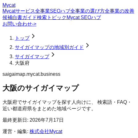
Mycat
Mycatサービス
全事業SEOハブ
全事業の選び方
全事業の改善
候補
白書
ガイド
検索トピック
Mycat SEOハブ
お問い合わせ
->
トップ
サイガイマップの地域別ガイド
サイガイマップ
大阪府
saigaimap.mycat.business
大阪のサイガイマップ
大阪府
で
サイガイマップ
を探す人向けに、 検索語・FAQ・
近い都道府県をまとめた地域ページです。
最終更新日:
2026年7月17日
運営・編集:
株式会社Mycat