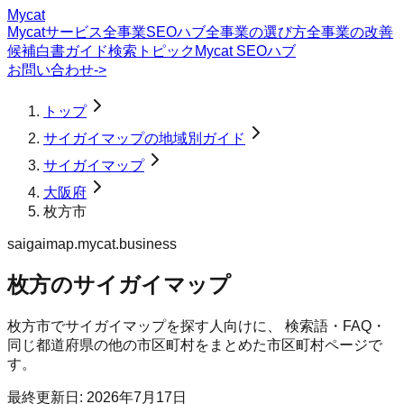
Mycat
Mycatサービス
全事業SEOハブ
全事業の選び方
全事業の改善
候補
白書
ガイド
検索トピック
Mycat SEOハブ
お問い合わせ
->
トップ
サイガイマップの地域別ガイド
サイガイマップ
大阪府
枚方市
saigaimap.mycat.business
枚方のサイガイマップ
枚方市
で
サイガイマップ
を探す人向けに、 検索語・FAQ・
同じ都道府県の他の市区町村をまとめた市区町村ページで
す。
最終更新日:
2026年7月17日