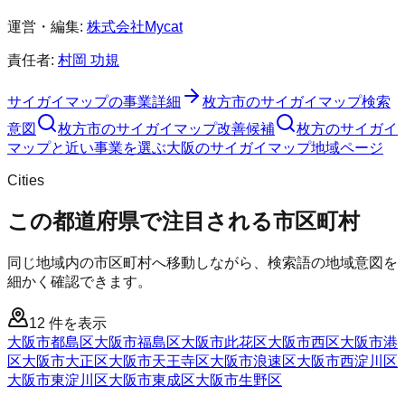
運営・編集:
株式会社Mycat
責任者:
村岡 功規
サイガイマップ
の事業詳細
枚方市
の
サイガイマップ
検索
意図
枚方市
の
サイガイマップ
改善候補
枚方のサイガイ
マップと近い事業を選ぶ
大阪
の
サイガイマップ
地域ページ
Cities
この都道府県で注目される市区町村
同じ地域内の市区町村へ移動しながら、検索語の地域意図を
細かく確認できます。
12
件を表示
大阪市都島区
大阪市福島区
大阪市此花区
大阪市西区
大阪市港
区
大阪市大正区
大阪市天王寺区
大阪市浪速区
大阪市西淀川区
大阪市東淀川区
大阪市東成区
大阪市生野区