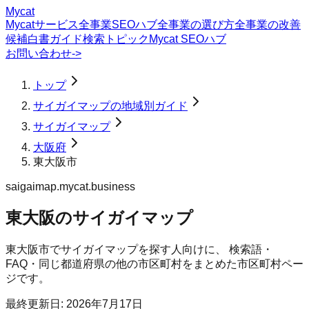
Mycat
Mycatサービス
全事業SEOハブ
全事業の選び方
全事業の改善
候補
白書
ガイド
検索トピック
Mycat SEOハブ
お問い合わせ
->
トップ
サイガイマップの地域別ガイド
サイガイマップ
大阪府
東大阪市
saigaimap.mycat.business
東大阪のサイガイマップ
東大阪市
で
サイガイマップ
を探す人向けに、 検索語・
FAQ・同じ都道府県の他の市区町村をまとめた市区町村ペー
ジです。
最終更新日:
2026年7月17日