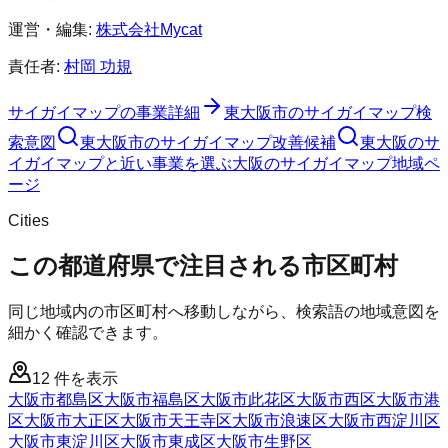
運営・編集:
株式会社Mycat
責任者:
村岡 功規
サイガイマップ
の事業詳細
東大阪市
の
サイガイマップ
検
索意図
東大阪市
の
サイガイマップ
改善候補
東大阪のサ
イガイマップと近い事業を選ぶ
大阪
の
サイガイマップ
地域ペ
ージ
Cities
この都道府県で注目される市区町村
同じ地域内の市区町村へ移動しながら、検索語の地域意図を
細かく確認できます。
12
件を表示
大阪市都島区
大阪市福島区
大阪市此花区
大阪市西区
大阪市港
区
大阪市大正区
大阪市天王寺区
大阪市浪速区
大阪市西淀川区
大阪市東淀川区
大阪市東成区
大阪市生野区