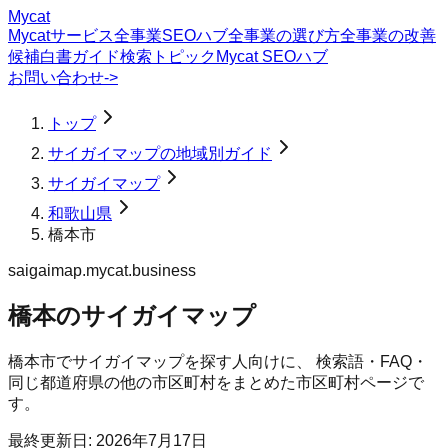
Mycat
Mycatサービス
全事業SEOハブ
全事業の選び方
全事業の改善
候補
白書
ガイド
検索トピック
Mycat SEOハブ
お問い合わせ
->
トップ
サイガイマップの地域別ガイド
サイガイマップ
和歌山県
橋本市
saigaimap.mycat.business
橋本のサイガイマップ
橋本市
で
サイガイマップ
を探す人向けに、 検索語・FAQ・
同じ都道府県の他の市区町村をまとめた市区町村ページで
す。
最終更新日:
2026年7月17日