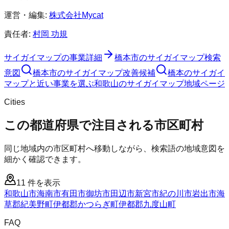
運営・編集:
株式会社Mycat
責任者:
村岡 功規
サイガイマップ
の事業詳細
橋本市
の
サイガイマップ
検索
意図
橋本市
の
サイガイマップ
改善候補
橋本のサイガイ
マップと近い事業を選ぶ
和歌山
の
サイガイマップ
地域ページ
Cities
この都道府県で注目される市区町村
同じ地域内の市区町村へ移動しながら、検索語の地域意図を
細かく確認できます。
11
件を表示
和歌山市
海南市
有田市
御坊市
田辺市
新宮市
紀の川市
岩出市
海
草郡紀美野町
伊都郡かつらぎ町
伊都郡九度山町
FAQ