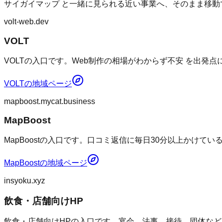
サイガイマップ
と一緒に見られる近い事業へ、そのまま移動
volt-web.dev
VOLT
VOLTの入口です。Web制作の相場がわからず不安 を出発
VOLT
の地域ページ
mapboost.mycat.business
MapBoost
MapBoostの入口です。口コミ返信に毎日30分以上かけて
MapBoost
の地域ページ
insyoku.xyz
飲食・店舗向けHP
飲食・店舗向けHPの入口です。宴会、法事、接待、団体など