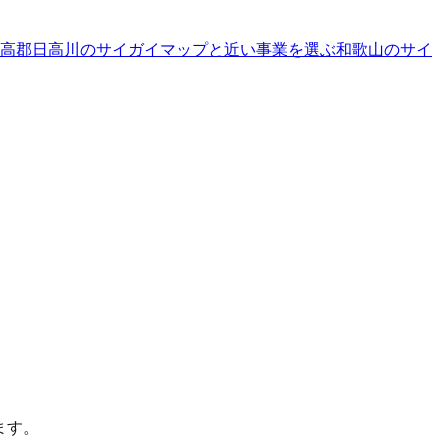
高郡日高川のサイガイマップと近い事業を選ぶ
和歌山
の
サイ
ます。