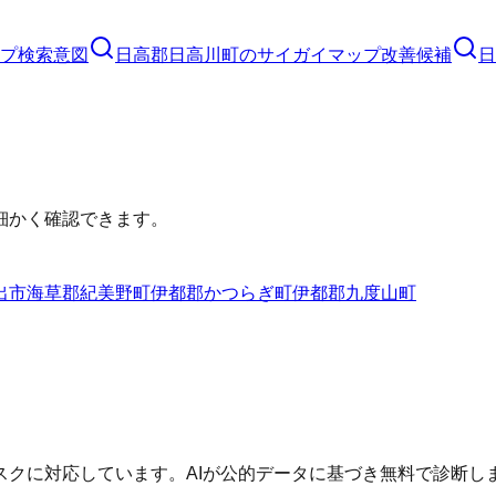
プ
検索意図
日高郡日高川町
の
サイガイマップ
改善候補
日
細かく確認できます。
出市
海草郡紀美野町
伊都郡かつらぎ町
伊都郡九度山町
クに対応しています。AIが公的データに基づき無料で診断し