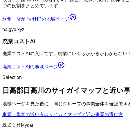
つの役割をまとめています
飲食・店舗向けHP
の地域ページ
haigyo.xyz
廃業コストAI
廃業コストAIの入口です。廃業にいくらかかるかわからない
廃業コストAI
の地域ページ
Selection
日高郡日高川のサイガイマップと近い
地域ページを見た後に、同じグループの事業全体を確認でき
事業・集客の近い入口
サイガイマップ
と近い事業の選び方
株式会社Mycat