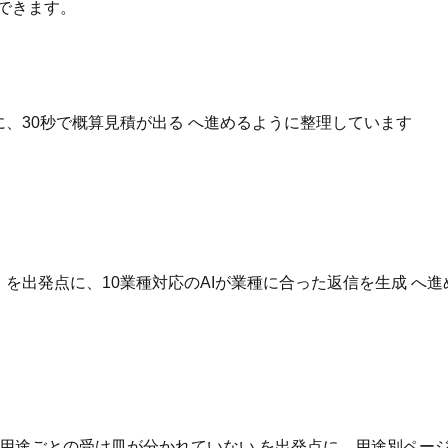
できます。
点に、30秒で概算見積が出る へ進めるように整理しています
いる を出発点に、10業種対応のAIが業種に合った返信を生成 
用途ごとの受け皿が分かれていない を出発点に、用途別ページ