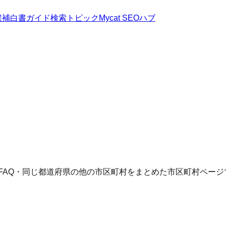
候補
白書
ガイド
検索トピック
Mycat SEOハブ
FAQ・同じ都道府県の他の市区町村をまとめた市区町村ページ