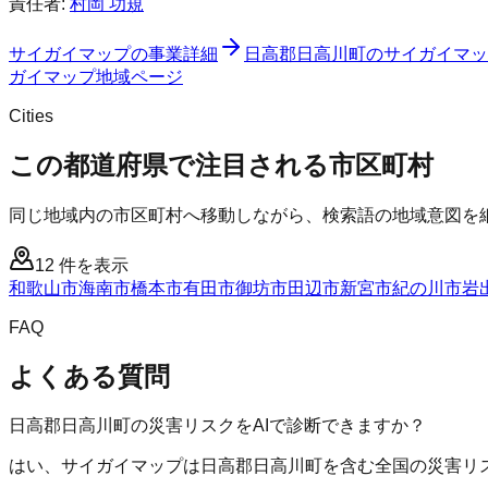
責任者:
村岡 功規
サイガイマップ
の事業詳細
日高郡日高川町
の
サイガイマッ
ガイマップ
地域ページ
Cities
この都道府県で注目される市区町村
同じ地域内の市区町村へ移動しながら、検索語の地域意図を
12
件を表示
和歌山市
海南市
橋本市
有田市
御坊市
田辺市
新宮市
紀の川市
岩
FAQ
よくある質問
日高郡日高川町の災害リスクをAIで診断できますか？
はい、サイガイマップは日高郡日高川町を含む全国の災害リス