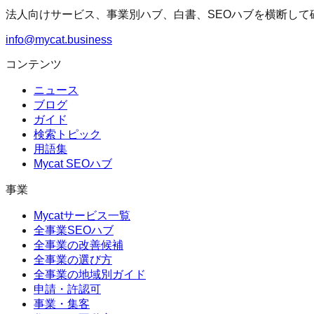
法人向けサービス、事業別ハブ、白書、SEOハブを横断して
info@mycat.business
コンテンツ
ニュース
ブログ
ガイド
検索トピック
用語集
Mycat SEOハブ
事業
Mycatサービス一覧
全事業SEOハブ
全事業の改善候補
全事業の選び方
全事業の地域別ガイド
申請・許認可
事業・集客