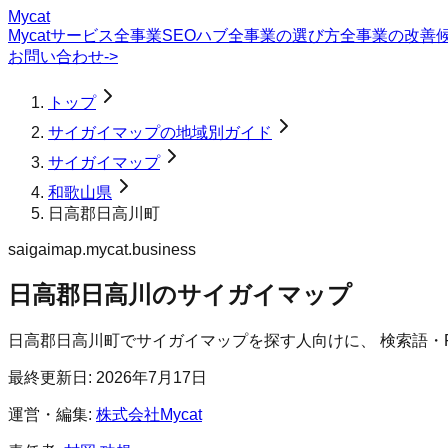
Mycat
Mycatサービス
全事業SEOハブ
全事業の選び方
全事業の改善
お問い合わせ
->
トップ
サイガイマップの地域別ガイド
サイガイマップ
和歌山県
日高郡日高川町
saigaimap.mycat.business
日高郡日高川のサイガイマップ
日高郡日高川町
で
サイガイマップ
を探す人向けに、 検索語・
最終更新日:
2026年7月17日
運営・編集:
株式会社Mycat