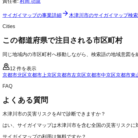
責任者:
村岡 功規
サイガイマップ
の事業詳細
木津川市
の
サイガイマップ
検索
Cities
この都道府県で注目される市区町村
同じ地域内の市区町村へ移動しながら、検索語の地域意図を
12
件を表示
京都市北区
京都市上京区
京都市左京区
京都市中京区
京都市東
FAQ
よくある質問
木津川市の災害リスクをAIで診断できますか？
はい、サイガイマップは木津川市を含む全国の災害リスクに対
サイガイマップの利用は無料ですか？