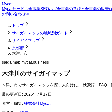
Mycat
Mycatサービス
全事業SEOハブ
全事業の選び方
全事業の改善
お問い合わせ
->
トップ
サイガイマップの地域別ガイド
サイガイマップ
京都府
木津川市
saigaimap.mycat.business
木津川のサイガイマップ
木津川市
で
サイガイマップ
を探す人向けに、 検索語・FAQ
最終更新日:
2026年7月17日
運営・編集:
株式会社Mycat