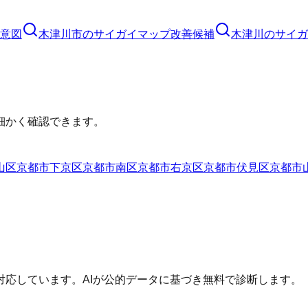
意図
木津川市
の
サイガイマップ
改善候補
木津川のサイガ
細かく確認できます。
山区
京都市下京区
京都市南区
京都市右京区
京都市伏見区
京都市
応しています。AIが公的データに基づき無料で診断します。