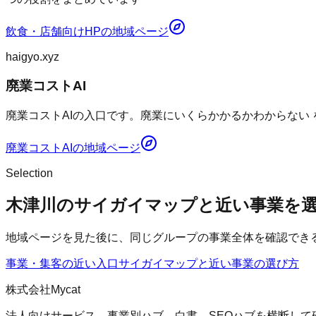
飲食・店舗向けHP
の地域ページ
haigyo.xyz
廃業コストAI
廃業コストAIの入口です。廃業にいくらかかるかわからない
廃業コストAI
の地域ページ
Selection
木津川のサイガイマップと近い事業を
地域ページを見た後に、同じグループの事業全体を確認でき
事業・集客の近い入口
サイガイマップ
と近い事業の選び方
株式会社Mycat
法人向けサービス、事業別ハブ、白書、SEOハブを横断して