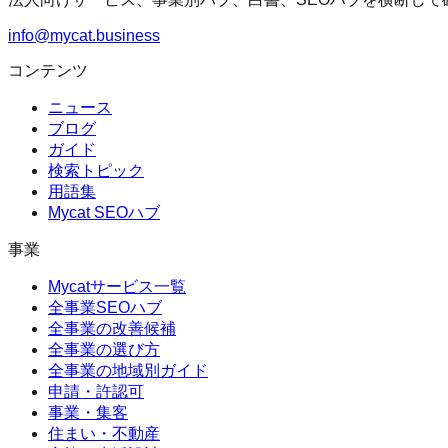
info@mycat.business
コンテンツ
ニュース
ブログ
ガイド
検索トピック
用語集
Mycat SEOハブ
事業
Mycatサービス一覧
全事業SEOハブ
全事業の改善候補
全事業の選び方
全事業の地域別ガイド
申請・許認可
事業・集客
住まい・不動産