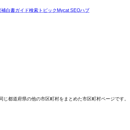
候補
白書
ガイド
検索トピック
Mycat SEOハブ
・同じ都道府県の他の市区町村をまとめた市区町村ページです。