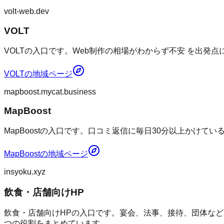
volt-web.dev
VOLT
VOLTの入口です。Web制作の相場がわからず不安 を出発
VOLT
の地域ページ
mapboost.mycat.business
MapBoost
MapBoostの入口です。口コミ返信に毎日30分以上かけて
MapBoost
の地域ページ
insyoku.xyz
飲食・店舗向けHP
飲食・店舗向けHPの入口です。宴会、法事、接待、団体など
つの役割をまとめています