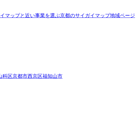
イマップと近い事業を選ぶ
京都
の
サイガイマップ
地域ページ
山科区
京都市西京区
福知山市