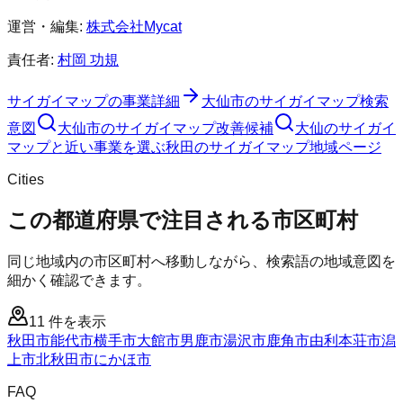
運営・編集:
株式会社Mycat
責任者:
村岡 功規
サイガイマップ
の事業詳細
大仙市
の
サイガイマップ
検索
意図
大仙市
の
サイガイマップ
改善候補
大仙のサイガイ
マップと近い事業を選ぶ
秋田
の
サイガイマップ
地域ページ
Cities
この都道府県で注目される市区町村
同じ地域内の市区町村へ移動しながら、検索語の地域意図を
細かく確認できます。
11
件を表示
秋田市
能代市
横手市
大館市
男鹿市
湯沢市
鹿角市
由利本荘市
潟
上市
北秋田市
にかほ市
FAQ