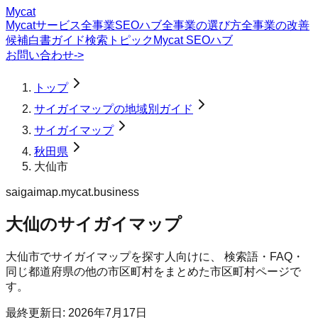
Mycat
Mycatサービス
全事業SEOハブ
全事業の選び方
全事業の改善
候補
白書
ガイド
検索トピック
Mycat SEOハブ
お問い合わせ
->
トップ
サイガイマップの地域別ガイド
サイガイマップ
秋田県
大仙市
saigaimap.mycat.business
大仙のサイガイマップ
大仙市
で
サイガイマップ
を探す人向けに、 検索語・FAQ・
同じ都道府県の他の市区町村をまとめた市区町村ページで
す。
最終更新日:
2026年7月17日