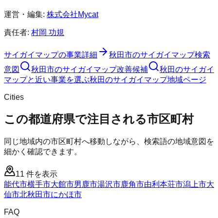
運営・編集:
株式会社Mycat
責任者:
村岡 功規
サイガイマップ
の事業詳細
秋田市
の
サイガイマップ
検索
意図
秋田市
の
サイガイマップ
改善候補
秋田のサイガイ
マップと近い事業を選ぶ
秋田
の
サイガイマップ
地域ページ
Cities
この都道府県で注目される市区町村
同じ地域内の市区町村へ移動しながら、検索語の地域意図を
細かく確認できます。
11
件を表示
能代市
横手市
大館市
男鹿市
湯沢市
鹿角市
由利本荘市
潟上市
大
仙市
北秋田市
にかほ市
FAQ