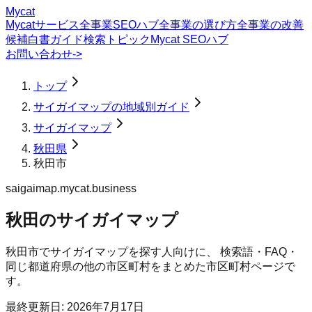
Mycat
Mycatサービス
全事業SEOハブ
全事業の選び方
全事業の改善
候補
白書
ガイド
検索トピック
Mycat SEOハブ
お問い合わせ
->
トップ
サイガイマップの地域別ガイド
サイガイマップ
秋田県
秋田市
saigaimap.mycat.business
秋田のサイガイマップ
秋田市
で
サイガイマップ
を探す人向けに、 検索語・FAQ・
同じ都道府県の他の市区町村をまとめた市区町村ページで
す。
最終更新日:
2026年7月17日