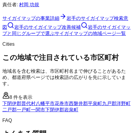
責任者:
村岡 功規
サイガイマップ
の事業詳細
岩手のサイガイマップ検索意
図
岩手のサイガイマップ改善候補
岩手のサイガイマッ
プと同じグループで選ぶ
サイガイマップの地域ページ一覧
Cities
この地域で注目されている市区町村
地域名を含む検索は、市区町村名まで伸びることがあるた
め、都道府県ページでは検索語の広がりを先に示していま
す。
8
件を表示
下閉伊郡普代村
八幡平市
花巻市
西磐井郡平泉町
九戸郡洋野町
二戸郡一戸町
一関市
下閉伊郡岩泉町
FAQ