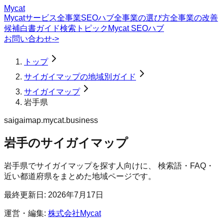
Mycat
Mycatサービス
全事業SEOハブ
全事業の選び方
全事業の改善
候補
白書
ガイド
検索トピック
Mycat SEOハブ
お問い合わせ
->
トップ
サイガイマップの地域別ガイド
サイガイマップ
岩手県
saigaimap.mycat.business
岩手のサイガイマップ
岩手県
で
サイガイマップ
を探す人向けに、 検索語・FAQ・
近い都道府県をまとめた地域ページです。
最終更新日:
2026年7月17日
運営・編集:
株式会社Mycat