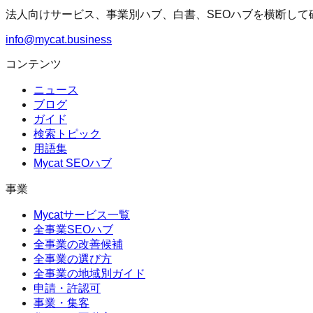
法人向けサービス、事業別ハブ、白書、SEOハブを横断して
info@mycat.business
コンテンツ
ニュース
ブログ
ガイド
検索トピック
用語集
Mycat SEOハブ
事業
Mycatサービス一覧
全事業SEOハブ
全事業の改善候補
全事業の選び方
全事業の地域別ガイド
申請・許認可
事業・集客