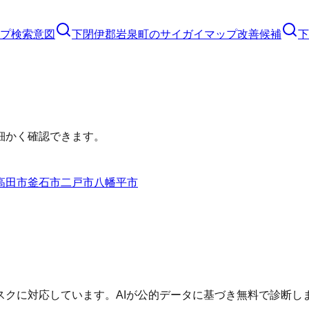
プ
検索意図
下閉伊郡岩泉町
の
サイガイマップ
改善候補
下
細かく確認できます。
高田市
釜石市
二戸市
八幡平市
クに対応しています。AIが公的データに基づき無料で診断し