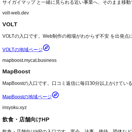
サイガイマップ
と一緒に見られる近い事業へ、そのまま移動
volt-web.dev
VOLT
VOLTの入口です。Web制作の相場がわからず不安 を出発
VOLT
の地域ページ
mapboost.mycat.business
MapBoost
MapBoostの入口です。口コミ返信に毎日30分以上かけて
MapBoost
の地域ページ
insyoku.xyz
飲食・店舗向けHP
飲食・店舗向けHPの入口です。宴会、法事、接待、団体など