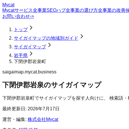
Mycat
Mycatサービス
全事業SEOハブ
全事業の選び方
全事業の改善
お問い合わせ
->
トップ
サイガイマップの地域別ガイド
サイガイマップ
岩手県
下閉伊郡岩泉町
saigaimap.mycat.business
下閉伊郡岩泉のサイガイマップ
下閉伊郡岩泉町
で
サイガイマップ
を探す人向けに、 検索語・
最終更新日:
2026年7月17日
運営・編集:
株式会社Mycat