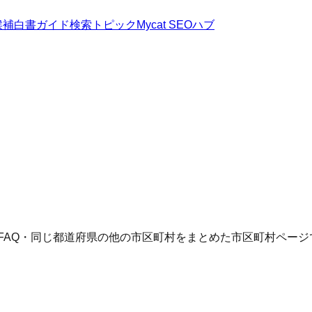
候補
白書
ガイド
検索トピック
Mycat SEOハブ
FAQ・同じ都道府県の他の市区町村をまとめた市区町村ページ