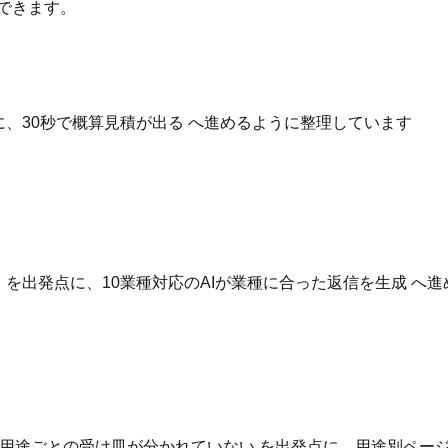
できます。
点に、30秒で概算見積が出る へ進めるように整理しています
いる を出発点に、10業種対応のAIが業種に合った返信を生成 
用途ごとの受け皿が分かれていない を出発点に、用途別ページ