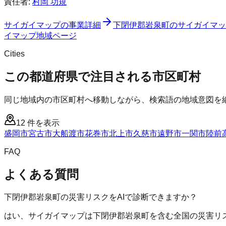
責任者:
村岡 功規
サイガイマップ
の事業詳細
下閉伊郡岩泉町
の
サイガイマッ
イマップ
地域ページ
Cities
この都道府県で注目される市区町村
同じ地域内の市区町村へ移動しながら、検索語の地域意図を
12
件を表示
盛岡市
宮古市
大船渡市
花巻市
北上市
久慈市
遠野市
一関市
陸前
FAQ
よくある質問
下閉伊郡岩泉町の災害リスクをAIで診断できますか？
はい、サイガイマップは下閉伊郡岩泉町を含む全国の災害リス