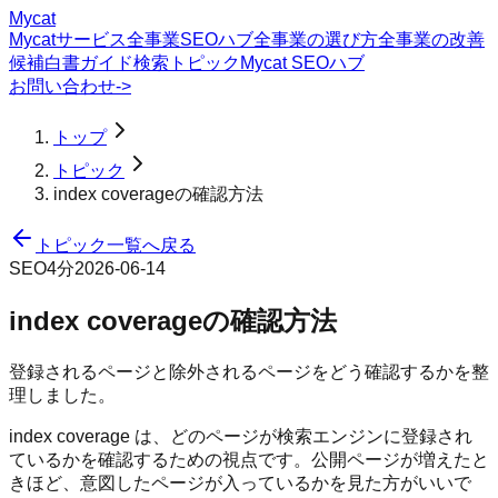
Mycat
Mycatサービス
全事業SEOハブ
全事業の選び方
全事業の改善
候補
白書
ガイド
検索トピック
Mycat SEOハブ
お問い合わせ
->
トップ
トピック
index coverageの確認方法
トピック一覧へ戻る
SEO
4分
2026-06-14
index coverageの確認方法
登録されるページと除外されるページをどう確認するかを整
理しました。
index coverage は、どのページが検索エンジンに登録され
ているかを確認するための視点です。公開ページが増えたと
きほど、意図したページが入っているかを見た方がいいで