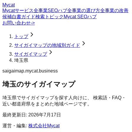
Mycat
Mycatサービス
全事業SEOハブ
全事業の選び方
全事業の改善
候補
白書
ガイド
検索トピック
Mycat SEOハブ
お問い合わせ
->
トップ
サイガイマップの地域別ガイド
サイガイマップ
埼玉県
saigaimap.mycat.business
埼玉のサイガイマップ
埼玉県
で
サイガイマップ
を探す人向けに、 検索語・FAQ・
近い都道府県をまとめた地域ページです。
最終更新日:
2026年7月17日
運営・編集:
株式会社Mycat