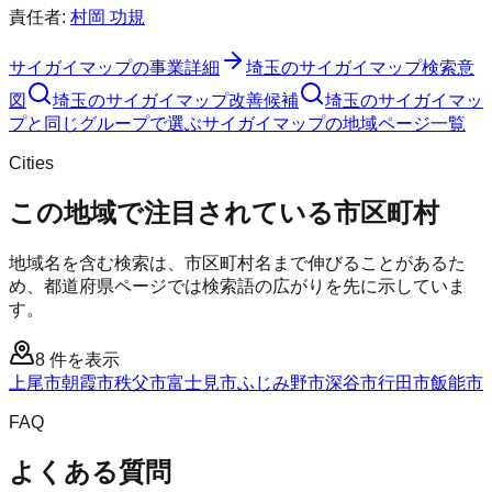
責任者:
村岡 功規
サイガイマップ
の事業詳細
埼玉のサイガイマップ検索意
図
埼玉のサイガイマップ改善候補
埼玉のサイガイマッ
プと同じグループで選ぶ
サイガイマップの地域ページ一覧
Cities
この地域で注目されている市区町村
地域名を含む検索は、市区町村名まで伸びることがあるた
め、都道府県ページでは検索語の広がりを先に示していま
す。
8
件を表示
上尾市
朝霞市
秩父市
富士見市
ふじみ野市
深谷市
行田市
飯能市
FAQ
よくある質問