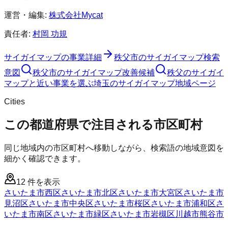
運営・編集:
株式会社Mycat
責任者:
村岡 功規
サイガイマップ
の事業詳細
秩父市
の
サイガイマップ
検索
意図
秩父市
の
サイガイマップ
改善候補
秩父のサイガイ
マップと近い事業を選ぶ
埼玉
の
サイガイマップ
地域ページ
Cities
この都道府県で注目される市区町村
同じ地域内の市区町村へ移動しながら、検索語の地域意図を
細かく確認できます。
12
件を表示
さいたま市西区
さいたま市北区
さいたま市大宮区
さいたま市
見沼区
さいたま市中央区
さいたま市桜区
さいたま市浦和区
さ
いたま市南区
さいたま市緑区
さいたま市岩槻区
川越市
熊谷市