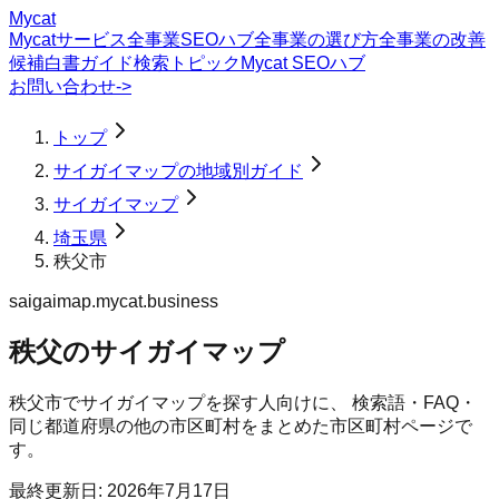
Mycat
Mycatサービス
全事業SEOハブ
全事業の選び方
全事業の改善
候補
白書
ガイド
検索トピック
Mycat SEOハブ
お問い合わせ
->
トップ
サイガイマップの地域別ガイド
サイガイマップ
埼玉県
秩父市
saigaimap.mycat.business
秩父のサイガイマップ
秩父市
で
サイガイマップ
を探す人向けに、 検索語・FAQ・
同じ都道府県の他の市区町村をまとめた市区町村ページで
す。
最終更新日:
2026年7月17日