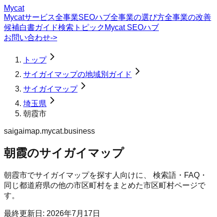
Mycat
Mycatサービス
全事業SEOハブ
全事業の選び方
全事業の改善
候補
白書
ガイド
検索トピック
Mycat SEOハブ
お問い合わせ
->
トップ
サイガイマップの地域別ガイド
サイガイマップ
埼玉県
朝霞市
saigaimap.mycat.business
朝霞のサイガイマップ
朝霞市
で
サイガイマップ
を探す人向けに、 検索語・FAQ・
同じ都道府県の他の市区町村をまとめた市区町村ページで
す。
最終更新日:
2026年7月17日