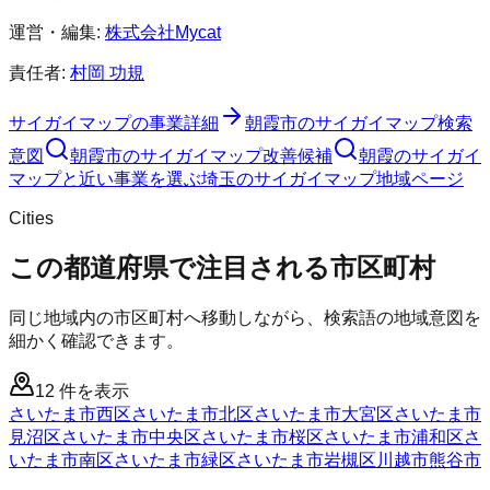
運営・編集:
株式会社Mycat
責任者:
村岡 功規
サイガイマップ
の事業詳細
朝霞市
の
サイガイマップ
検索
意図
朝霞市
の
サイガイマップ
改善候補
朝霞のサイガイ
マップと近い事業を選ぶ
埼玉
の
サイガイマップ
地域ページ
Cities
この都道府県で注目される市区町村
同じ地域内の市区町村へ移動しながら、検索語の地域意図を
細かく確認できます。
12
件を表示
さいたま市西区
さいたま市北区
さいたま市大宮区
さいたま市
見沼区
さいたま市中央区
さいたま市桜区
さいたま市浦和区
さ
いたま市南区
さいたま市緑区
さいたま市岩槻区
川越市
熊谷市