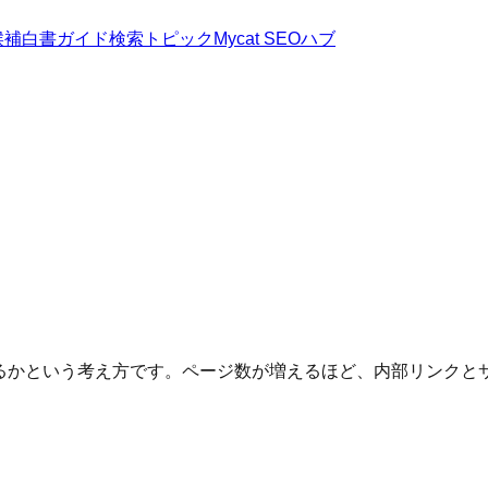
候補
白書
ガイド
検索トピック
Mycat SEOハブ
け巡回するかという考え方です。ページ数が増えるほど、内部リン