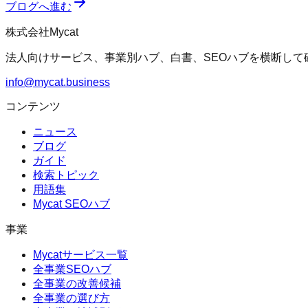
ブログへ進む
株式会社Mycat
法人向けサービス、事業別ハブ、白書、SEOハブを横断して
info@mycat.business
コンテンツ
ニュース
ブログ
ガイド
検索トピック
用語集
Mycat SEOハブ
事業
Mycatサービス一覧
全事業SEOハブ
全事業の改善候補
全事業の選び方