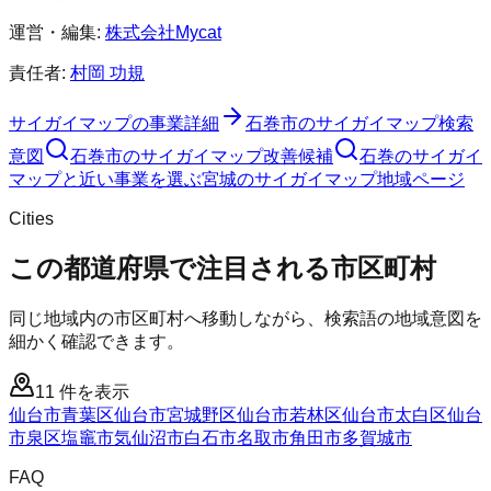
運営・編集:
株式会社Mycat
責任者:
村岡 功規
サイガイマップ
の事業詳細
石巻市
の
サイガイマップ
検索
意図
石巻市
の
サイガイマップ
改善候補
石巻のサイガイ
マップと近い事業を選ぶ
宮城
の
サイガイマップ
地域ページ
Cities
この都道府県で注目される市区町村
同じ地域内の市区町村へ移動しながら、検索語の地域意図を
細かく確認できます。
11
件を表示
仙台市青葉区
仙台市宮城野区
仙台市若林区
仙台市太白区
仙台
市泉区
塩竈市
気仙沼市
白石市
名取市
角田市
多賀城市
FAQ