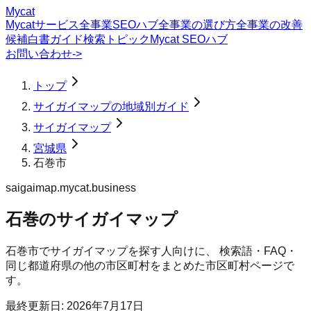
Mycat
Mycatサービス
全事業SEOハブ
全事業の選び方
全事業の改善
候補
白書
ガイド
検索トピック
Mycat SEOハブ
お問い合わせ
->
トップ
サイガイマップの地域別ガイド
サイガイマップ
宮城県
石巻市
saigaimap.mycat.business
石巻のサイガイマップ
石巻市
で
サイガイマップ
を探す人向けに、 検索語・FAQ・
同じ都道府県の他の市区町村をまとめた市区町村ページで
す。
最終更新日:
2026年7月17日