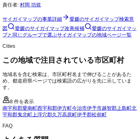
責任者:
村岡 功規
サイガイマップ
の事業詳細
愛媛のサイガイマップ検索意
図
愛媛のサイガイマップ改善候補
愛媛のサイガイマッ
プと同じグループで選ぶ
サイガイマップの地域ページ一覧
Cities
この地域で注目されている市区町村
地域名を含む検索は、市区町村名まで伸びることがあるた
め、都道府県ページでは検索語の広がりを先に示していま
す。
8
件を表示
南宇和郡愛南町
西宇和郡伊方町
今治市
伊予市
越智郡上島町
北
宇和郡鬼北町
上浮穴郡久万高原町
伊予郡松前町
FAQ