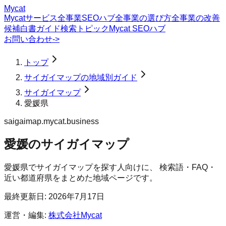
Mycat
Mycatサービス
全事業SEOハブ
全事業の選び方
全事業の改善
候補
白書
ガイド
検索トピック
Mycat SEOハブ
お問い合わせ
->
トップ
サイガイマップの地域別ガイド
サイガイマップ
愛媛県
saigaimap.mycat.business
愛媛のサイガイマップ
愛媛県
で
サイガイマップ
を探す人向けに、 検索語・FAQ・
近い都道府県をまとめた地域ページです。
最終更新日:
2026年7月17日
運営・編集:
株式会社Mycat