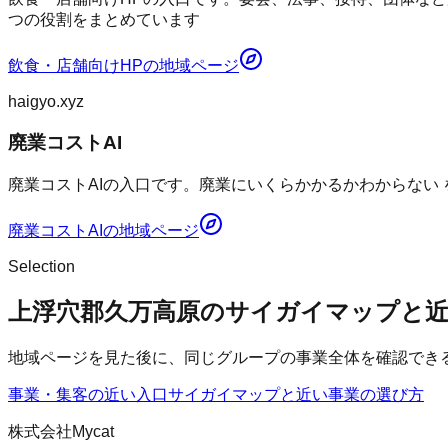
つの役割をまとめています
飲食・店舗向けHP
の地域ページ
haigyo.xyz
廃業コストAI
廃業コストAIの入口です。廃業にいくらかかるかわからない
廃業コストAI
の地域ページ
Selection
上浮穴郡久万高原のサイガイマップと
地域ページを見た後に、同じグループの事業全体を確認でき
事業・集客の近い入口
サイガイマップ
と近い事業の選び方
株式会社Mycat