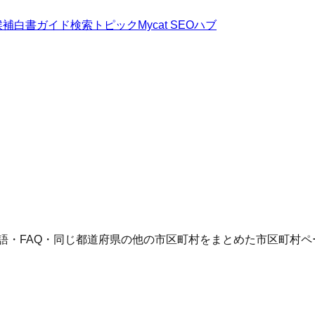
候補
白書
ガイド
検索トピック
Mycat SEOハブ
索語・FAQ・同じ都道府県の他の市区町村をまとめた市区町村ペ