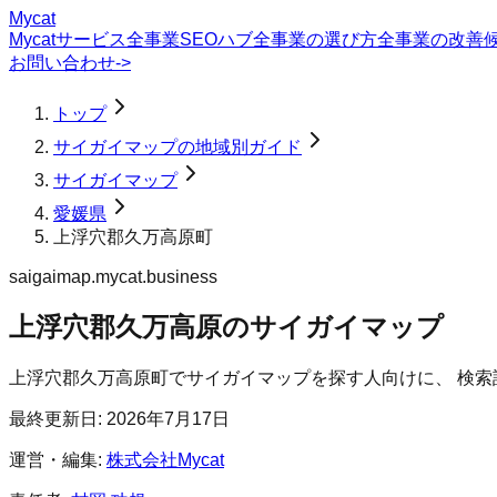
Mycat
Mycatサービス
全事業SEOハブ
全事業の選び方
全事業の改善
お問い合わせ
->
トップ
サイガイマップの地域別ガイド
サイガイマップ
愛媛県
上浮穴郡久万高原町
saigaimap.mycat.business
上浮穴郡久万高原のサイガイマップ
上浮穴郡久万高原町
で
サイガイマップ
を探す人向けに、 検
最終更新日:
2026年7月17日
運営・編集:
株式会社Mycat