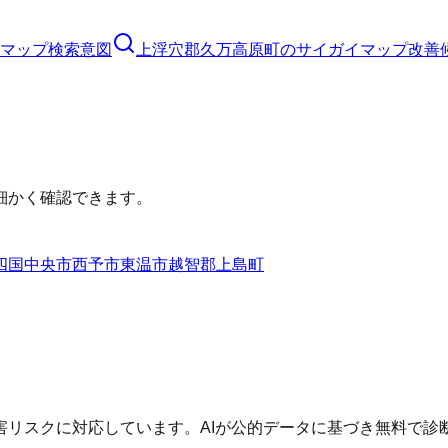
マップ
検索意図
上浮穴郡久万高原町
の
サイガイマップ
改善
細かく確認できます。
四国中央市
西予市
東温市
越智郡上島町
害リスクに対応しています。AIが公的データに基づき無料で診