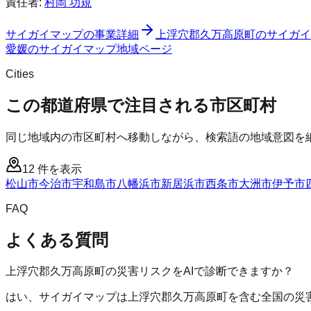
責任者:
村岡 功規
サイガイマップ
の事業詳細
上浮穴郡久万高原町
の
サイガイ
愛媛
の
サイガイマップ
地域ページ
Cities
この都道府県で注目される市区町村
同じ地域内の市区町村へ移動しながら、検索語の地域意図を
12
件を表示
松山市
今治市
宇和島市
八幡浜市
新居浜市
西条市
大洲市
伊予市
FAQ
よくある質問
上浮穴郡久万高原町の災害リスクをAIで診断できますか？
はい、サイガイマップは上浮穴郡久万高原町を含む全国の災