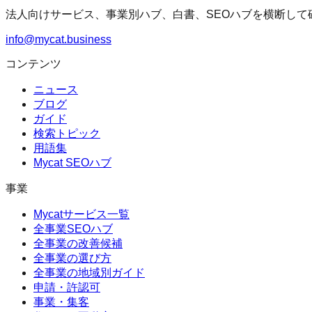
法人向けサービス、事業別ハブ、白書、SEOハブを横断して
info@mycat.business
コンテンツ
ニュース
ブログ
ガイド
検索トピック
用語集
Mycat SEOハブ
事業
Mycatサービス一覧
全事業SEOハブ
全事業の改善候補
全事業の選び方
全事業の地域別ガイド
申請・許認可
事業・集客