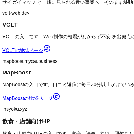
サイガイマップ
と一緒に見られる近い事業へ、そのまま移動
volt-web.dev
VOLT
VOLTの入口です。Web制作の相場がわからず不安 を出発
VOLT
の地域ページ
mapboost.mycat.business
MapBoost
MapBoostの入口です。口コミ返信に毎日30分以上かけて
MapBoost
の地域ページ
insyoku.xyz
飲食・店舗向けHP
飲食・店舗向けHPの入口です。宴会、法事、接待、団体など