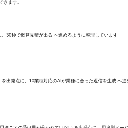
できます。
点に、30秒で概算見積が出る へ進めるように整理しています
いる を出発点に、10業種対応のAIが業種に合った返信を生成 
用途ごとの受け皿が分かれていない を出発点に、用途別ページ