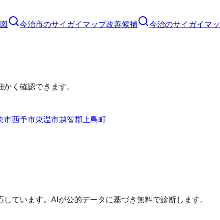
図
今治市
の
サイガイマップ
改善候補
今治のサイガイマッ
細かく確認できます。
央市
西予市
東温市
越智郡上島町
しています。AIが公的データに基づき無料で診断します。