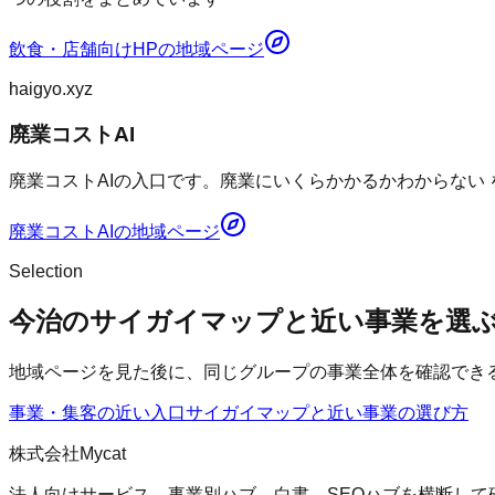
飲食・店舗向けHP
の地域ページ
haigyo.xyz
廃業コストAI
廃業コストAIの入口です。廃業にいくらかかるかわからない
廃業コストAI
の地域ページ
Selection
今治のサイガイマップと近い事業を選
地域ページを見た後に、同じグループの事業全体を確認でき
事業・集客の近い入口
サイガイマップ
と近い事業の選び方
株式会社Mycat
法人向けサービス、事業別ハブ、白書、SEOハブを横断して