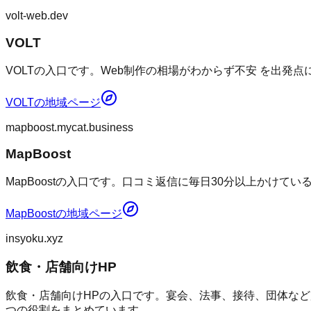
volt-web.dev
VOLT
VOLTの入口です。Web制作の相場がわからず不安 を出発
VOLT
の地域ページ
mapboost.mycat.business
MapBoost
MapBoostの入口です。口コミ返信に毎日30分以上かけて
MapBoost
の地域ページ
insyoku.xyz
飲食・店舗向けHP
飲食・店舗向けHPの入口です。宴会、法事、接待、団体など
つの役割をまとめています