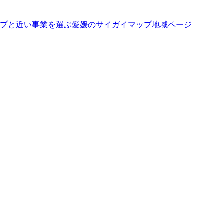
プと近い事業を選ぶ
愛媛
の
サイガイマップ
地域ページ