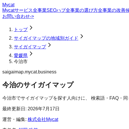
Mycat
Mycatサービス
全事業SEOハブ
全事業の選び方
全事業の改善
お問い合わせ
->
トップ
サイガイマップの地域別ガイド
サイガイマップ
愛媛県
今治市
saigaimap.mycat.business
今治のサイガイマップ
今治市
で
サイガイマップ
を探す人向けに、 検索語・FAQ・
最終更新日:
2026年7月17日
運営・編集:
株式会社Mycat