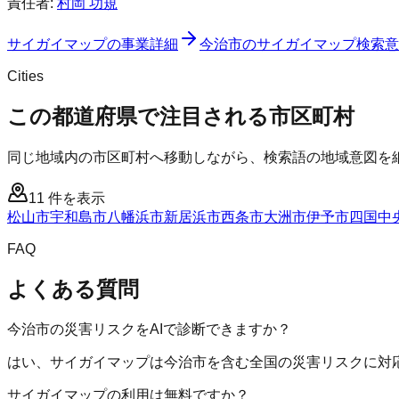
責任者:
村岡 功規
サイガイマップ
の事業詳細
今治市
の
サイガイマップ
検索意
Cities
この都道府県で注目される市区町村
同じ地域内の市区町村へ移動しながら、検索語の地域意図を
11
件を表示
松山市
宇和島市
八幡浜市
新居浜市
西条市
大洲市
伊予市
四国中
FAQ
よくある質問
今治市の災害リスクをAIで診断できますか？
はい、サイガイマップは今治市を含む全国の災害リスクに対応
サイガイマップの利用は無料ですか？