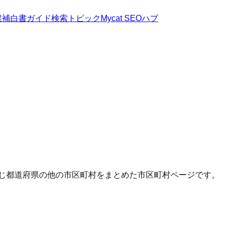
候補
白書
ガイド
検索トピック
Mycat SEOハブ
同じ都道府県の他の市区町村をまとめた市区町村ページです。