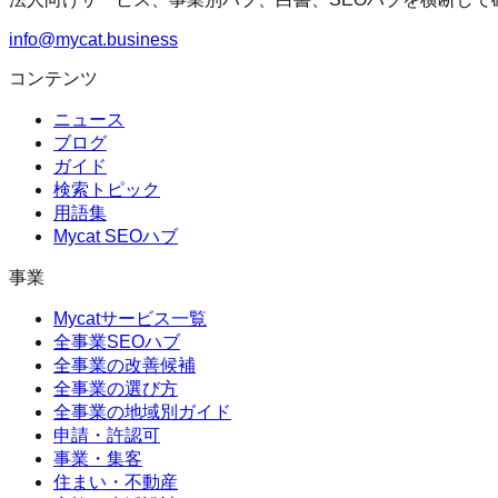
info@mycat.business
コンテンツ
ニュース
ブログ
ガイド
検索トピック
用語集
Mycat SEOハブ
事業
Mycatサービス一覧
全事業SEOハブ
全事業の改善候補
全事業の選び方
全事業の地域別ガイド
申請・許認可
事業・集客
住まい・不動産