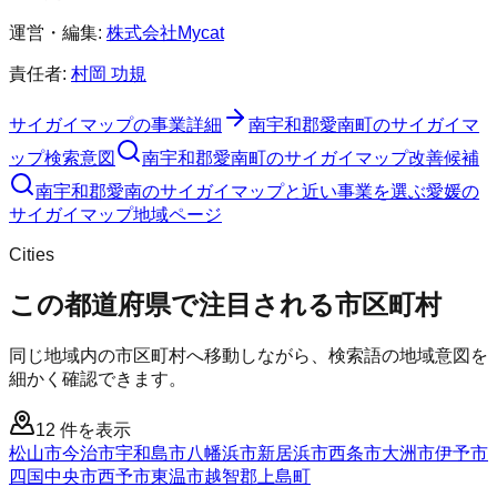
運営・編集:
株式会社Mycat
責任者:
村岡 功規
サイガイマップ
の事業詳細
南宇和郡愛南町
の
サイガイマ
ップ
検索意図
南宇和郡愛南町
の
サイガイマップ
改善候補
南宇和郡愛南のサイガイマップと近い事業を選ぶ
愛媛
の
サイガイマップ
地域ページ
Cities
この都道府県で注目される市区町村
同じ地域内の市区町村へ移動しながら、検索語の地域意図を
細かく確認できます。
12
件を表示
松山市
今治市
宇和島市
八幡浜市
新居浜市
西条市
大洲市
伊予市
四国中央市
西予市
東温市
越智郡上島町