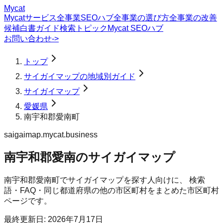
Mycat
Mycatサービス
全事業SEOハブ
全事業の選び方
全事業の改善
候補
白書
ガイド
検索トピック
Mycat SEOハブ
お問い合わせ
->
トップ
サイガイマップの地域別ガイド
サイガイマップ
愛媛県
南宇和郡愛南町
saigaimap.mycat.business
南宇和郡愛南のサイガイマップ
南宇和郡愛南町
で
サイガイマップ
を探す人向けに、 検索
語・FAQ・同じ都道府県の他の市区町村をまとめた市区町村
ページです。
最終更新日:
2026年7月17日