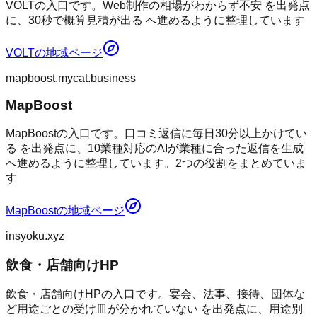
VOLTの入口です。Web制作の相場がわからず不安 を出発点
に、30秒で概算見積が出る へ進めるように整理しています
VOLT
の地域ページ
mapboost.mycat.business
MapBoost
MapBoostの入口です。口コミ返信に毎日30分以上かけてい
る を出発点に、10業種対応のAIが業種に合った返信を生成
へ進めるように整理しています。2つの役割をまとめていま
す
MapBoost
の地域ページ
insyoku.xyz
飲食・店舗向けHP
飲食・店舗向けHPの入口です。宴会、法事、接待、団体な
ど用途ごとの受け皿が分かれていない を出発点に、用途別