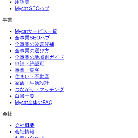
用語集
Mycat SEOハブ
事業
Mycatサービス一覧
全事業SEOハブ
全事業の改善候補
全事業の選び方
全事業の地域別ガイド
申請・許認可
事業・集客
住まい・不動産
家族・生活設計
つながり・マッチング
白書一覧
Mycat全体のFAQ
会社
会社概要
会社情報