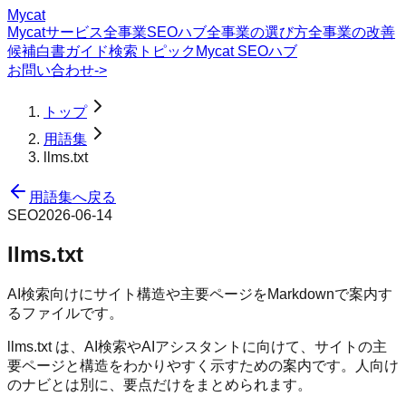
Mycat
Mycatサービス
全事業SEOハブ
全事業の選び方
全事業の改善
候補
白書
ガイド
検索トピック
Mycat SEOハブ
お問い合わせ
->
トップ
用語集
llms.txt
用語集へ戻る
SEO
2026-06-14
llms.txt
AI検索向けにサイト構造や主要ページをMarkdownで案内す
るファイルです。
llms.txt は、AI検索やAIアシスタントに向けて、サイトの主
要ページと構造をわかりやすく示すための案内です。人向け
のナビとは別に、要点だけをまとめられます。