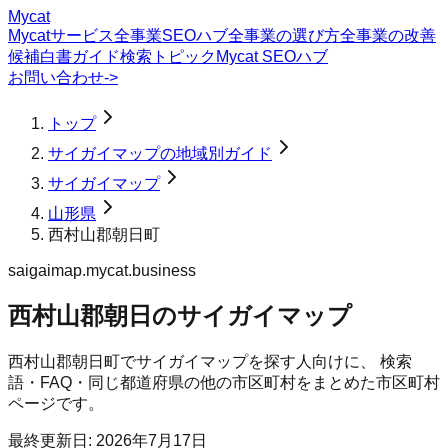
Mycat
Mycatサービス
全事業SEOハブ
全事業の選び方
全事業の改善
候補
白書
ガイド
検索トピック
Mycat SEOハブ
お問い合わせ
->
トップ
サイガイマップの地域別ガイド
サイガイマップ
山形県
西村山郡朝日町
saigaimap.mycat.business
西村山郡朝日のサイガイマップ
西村山郡朝日町
で
サイガイマップ
を探す人向けに、 検索
語・FAQ・同じ都道府県の他の市区町村をまとめた市区町村
ページです。
最終更新日:
2026年7月17日