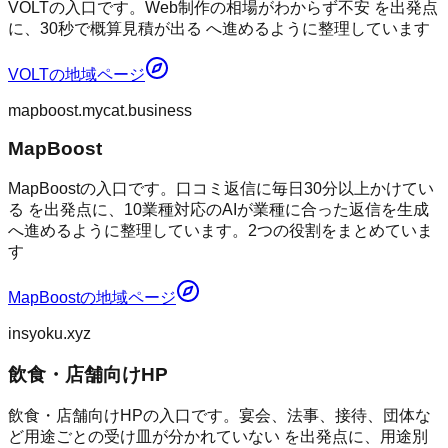
VOLTの入口です。Web制作の相場がわからず不安 を出発点
に、30秒で概算見積が出る へ進めるように整理しています
VOLT
の地域ページ
mapboost.mycat.business
MapBoost
MapBoostの入口です。口コミ返信に毎日30分以上かけてい
る を出発点に、10業種対応のAIが業種に合った返信を生成
へ進めるように整理しています。2つの役割をまとめていま
す
MapBoost
の地域ページ
insyoku.xyz
飲食・店舗向けHP
飲食・店舗向けHPの入口です。宴会、法事、接待、団体な
ど用途ごとの受け皿が分かれていない を出発点に、用途別