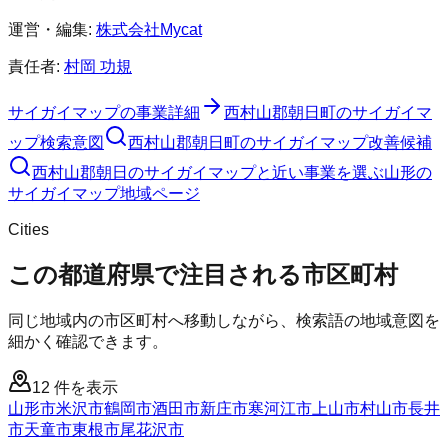
運営・編集:
株式会社Mycat
責任者:
村岡 功規
サイガイマップ
の事業詳細
西村山郡朝日町
の
サイガイマ
ップ
検索意図
西村山郡朝日町
の
サイガイマップ
改善候補
西村山郡朝日のサイガイマップと近い事業を選ぶ
山形
の
サイガイマップ
地域ページ
Cities
この都道府県で注目される市区町村
同じ地域内の市区町村へ移動しながら、検索語の地域意図を
細かく確認できます。
12
件を表示
山形市
米沢市
鶴岡市
酒田市
新庄市
寒河江市
上山市
村山市
長井
市
天童市
東根市
尾花沢市