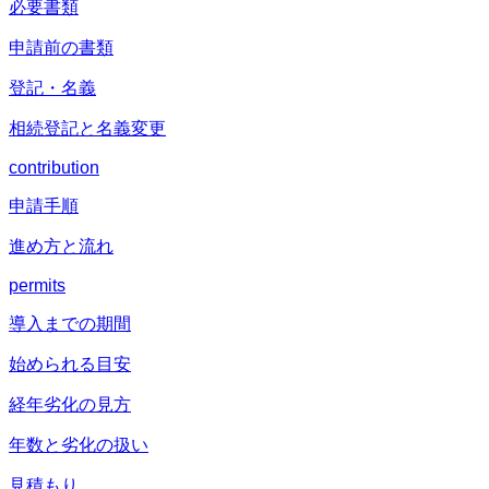
必要書類
申請前の書類
登記・名義
相続登記と名義変更
contribution
申請手順
進め方と流れ
permits
導入までの期間
始められる目安
経年劣化の見方
年数と劣化の扱い
見積もり