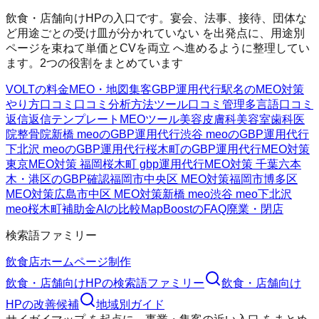
飲食・店舗向けHPの入口です。宴会、法事、接待、団体な
ど用途ごとの受け皿が分かれていない を出発点に、用途別
ページを束ねて単価とCVを両立 へ進めるように整理してい
ます。2つの役割をまとめています
VOLTの料金
MEO・地図集客
GBP運用代行
駅名のMEO対策
やり方
口コミ
口コミ分析方法
ツール
口コミ管理
多言語口コミ
返信
返信テンプレート
MEOツール
美容皮膚科
美容室
歯科医
院
整骨院
新橋 meoのGBP運用代行
渋谷 meoのGBP運用代行
下北沢 meoのGBP運用代行
桜木町のGBP運用代行
MEO対策
東京
MEO対策 福岡
桜木町 gbp運用代行
MEO対策 千葉
六本
木・港区のGBP確認
福岡市中央区 MEO対策
福岡市博多区
MEO対策
広島市中区 MEO対策
新橋 meo
渋谷 meo
下北沢
meo
桜木町
補助金AIの比較
MapBoostのFAQ
廃業・閉店
検索語ファミリー
飲食店ホームページ制作
飲食・店舗向けHP
の検索語ファミリー
飲食・店舗向け
HP
の改善候補
地域別ガイド