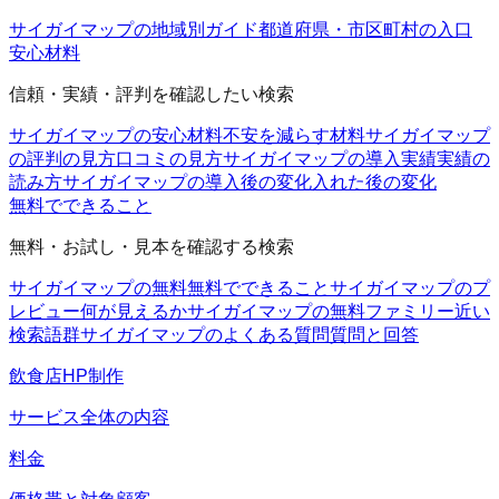
サイガイマップの地域別ガイド
都道府県・市区町村の入口
安心材料
信頼・実績・評判を確認したい検索
サイガイマップの安心材料
不安を減らす材料
サイガイマップ
の評判の見方
口コミの見方
サイガイマップの導入実績
実績の
読み方
サイガイマップの導入後の変化
入れた後の変化
無料でできること
無料・お試し・見本を確認する検索
サイガイマップの無料
無料でできること
サイガイマップのプ
レビュー
何が見えるか
サイガイマップの無料ファミリー
近い
検索語群
サイガイマップのよくある質問
質問と回答
飲食店HP制作
サービス全体の内容
料金