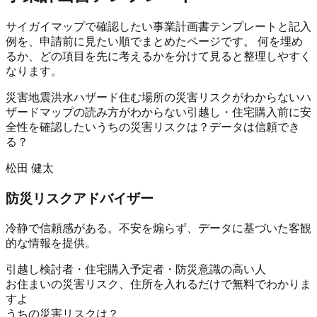
サイガイマップ
で確認したい事業計画書テンプレートと記入
例を、申請前に見たい順でまとめたページです。 何を埋め
るか、どの項目を先に考えるかを分けて見ると整理しやすく
なります。
災害
地震
洪水
ハザード
住む場所の災害リスクがわからない
ハ
ザードマップの読み方がわからない
引越し・住宅購入前に安
全性を確認したい
うちの災害リスクは？
データは信頼でき
る？
松田 健太
防災リスクアドバイザー
冷静で信頼感がある。不安を煽らず、データに基づいた客観
的な情報を提供。
引越し検討者・住宅購入予定者・防災意識の高い人
お住まいの災害リスク、住所を入れるだけで無料でわかりま
すよ
うちの災害リスクは？