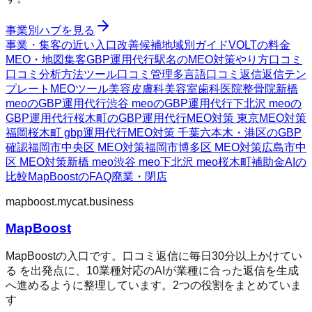
事業別ハブを見る
事業・集客の近い入口
改善候補
地域別ガイド
VOLTの料金
MEO・地図集客
GBP運用代行
駅名のMEO対策
やり方
口コミ
口コミ分析方法
ツール
口コミ管理
多言語口コミ返信
返信テン
プレート
MEOツール
美容皮膚科
美容室
歯科医院
整骨院
新橋
meoのGBP運用代行
渋谷 meoのGBP運用代行
下北沢 meoの
GBP運用代行
桜木町のGBP運用代行
MEO対策 東京
MEO対策
福岡
桜木町 gbp運用代行
MEO対策 千葉
六本木・港区のGBP
確認
福岡市中央区 MEO対策
福岡市博多区 MEO対策
広島市中
区 MEO対策
新橋 meo
渋谷 meo
下北沢 meo
桜木町
補助金AIの
比較
MapBoostのFAQ
廃業・閉店
mapboost.mycat.business
MapBoost
MapBoostの入口です。口コミ返信に毎日30分以上かけてい
る を出発点に、10業種対応のAIが業種に合った返信を生成
へ進めるように整理しています。2つの役割をまとめていま
す