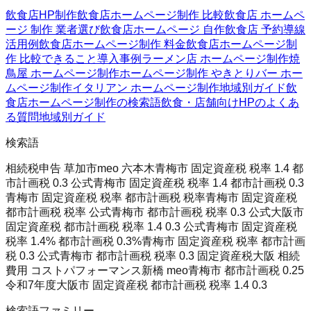
飲食店HP制作
飲食店ホームページ制作 比較
飲食店 ホームペ
ージ 制作 業者選び
飲食店ホームページ 自作
飲食店 予約導線
活用例
飲食店ホームページ制作 料金
飲食店ホームページ制
作 比較
できること
導入事例
ラーメン店 ホームページ制作
焼
鳥屋 ホームページ制作
ホームページ制作 やきとり
バー ホー
ムページ制作
イタリアン ホームページ制作
地域別ガイド
飲
食店ホームページ制作の検索語
飲食・店舗向けHPのよくあ
る質問
地域別ガイド
検索語
相続税申告 草加市
meo 六本木
青梅市 固定資産税 税率 1.4 都
市計画税 0.3 公式
青梅市 固定資産税 税率 1.4 都市計画税 0.3
青梅市 固定資産税 税率 都市計画税 税率
青梅市 固定資産税
都市計画税 税率 公式
青梅市 都市計画税 税率 0.3 公式
大阪市
固定資産税 都市計画税 税率 1.4 0.3 公式
青梅市 固定資産税
税率 1.4% 都市計画税 0.3%
青梅市 固定資産税 税率 都市計画
税 0.3 公式
青梅市 都市計画税 税率 0.3 固定資産税
大阪 相続
費用 コストパフォーマンス
新橋 meo
青梅市 都市計画税 0.25
令和7年度
大阪市 固定資産税 都市計画税 税率 1.4 0.3
検索語ファミリー