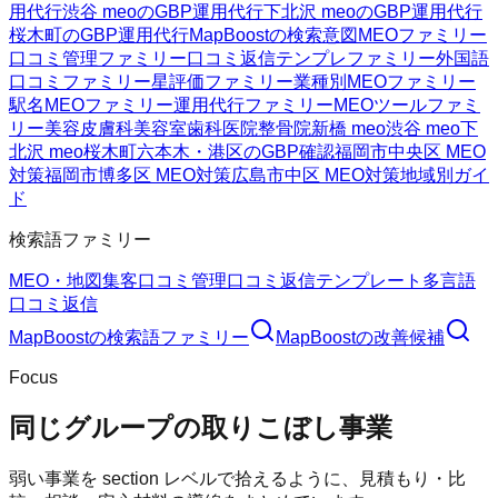
用代行
渋谷 meoのGBP運用代行
下北沢 meoのGBP運用代行
桜木町のGBP運用代行
MapBoostの検索意図
MEOファミリー
口コミ管理ファミリー
口コミ返信テンプレファミリー
外国語
口コミファミリー
星評価ファミリー
業種別MEOファミリー
駅名MEOファミリー
運用代行ファミリー
MEOツールファミ
リー
美容皮膚科
美容室
歯科医院
整骨院
新橋 meo
渋谷 meo
下
北沢 meo
桜木町
六本木・港区のGBP確認
福岡市中央区 MEO
対策
福岡市博多区 MEO対策
広島市中区 MEO対策
地域別ガイ
ド
検索語ファミリー
MEO・地図集客
口コミ管理
口コミ返信テンプレート
多言語
口コミ返信
MapBoost
の検索語ファミリー
MapBoost
の改善候補
Focus
同じグループの取りこぼし事業
弱い事業を section レベルで拾えるように、見積もり・比