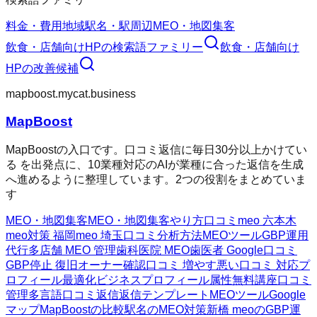
料金・費用
地域
駅名・駅周辺
MEO・地図集客
飲食・店舗向けHP
の検索語ファミリー
飲食・店舗向け
HP
の改善候補
mapboost.mycat.business
MapBoost
MapBoostの入口です。口コミ返信に毎日30分以上かけてい
る を出発点に、10業種対応のAIが業種に合った返信を生成
へ進めるように整理しています。2つの役割をまとめていま
す
MEO・地図集客
MEO・地図集客
やり方
口コミ
meo 六本木
meo対策 福岡
meo 埼玉
口コミ分析方法
MEOツール
GBP運用
代行
多店舗 MEO 管理
歯科医院 MEO
歯医者 Google口コミ
GBP停止 復旧
オーナー確認
口コミ 増やす
悪い口コミ 対応
プ
ロフィール最適化
ビジネスプロフィール属性
無料講座
口コミ
管理
多言語口コミ返信
返信テンプレート
MEOツール
Google
マップ
MapBoostの比較
駅名のMEO対策
新橋 meoのGBP運