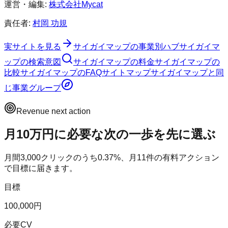
運営・編集:
株式会社Mycat
責任者:
村岡 功規
実サイトを見る
サイガイマップ
の事業別ハブ
サイガイマ
ップ
の検索意図
サイガイマップ
の料金
サイガイマップ
の
比較
サイガイマップ
のFAQ
サイトマップ
サイガイマップ
と同
じ事業グループ
Revenue next action
月10万円に必要な次の一歩を先に選ぶ
月間
3,000
クリックのうち
0.37
%、月
11
件の有料アクション
で目標に届きます。
目標
100,000円
必要CV