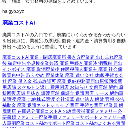
較・相談・安心材料の導線をまとめています。
haigyo.xyz
廃業コストAI
廃業コストAIの入口です。廃業にいくらかかるかわからない
を出発点に、業種別の原状回復費・違約金・清算費用を自動
算出 へ進めるように整理しています
廃業コストAI
廃業・閉店
廃業届 書き方
廃業届 出し忘れ
廃業
後 確定申告
小規模企業共済 廃業 手続き
廃業時 消費税 届出
インボイス 廃業 取消
廃業後 住民税
個人事業主 廃業 社会保
険
青色申告 取りやめ 廃業
休業 廃業 違い
会社 休眠 手続き
会
社 廃業 借入金 残る
許認可 廃業 返納
税務署届出
原状回復費
用
店舗 スケルトン返し 費用
閉店 お知らせ 文例
店舗 解約 原
状回復
店舗 居抜き 譲渡
店舗 保証金 返還
閉店 リース 解約
事
業譲渡 廃業 比較
株式譲渡 会社清算 違い
法人 解散 官報 公告
補助金 廃業 返還
ネットショップ 閉店 手続き
閉店 従業員 解
雇
閉店 在庫処分
廃業コストAIの改善候補
廃業ファミリー
必
要書類ファミリー
廃業手順ファミリー
サポートファミリー
導
入事例
廃業コストAIのサポート
廃業コストAIのよくある質問