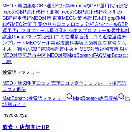
MEO・地図集客
GBP運用代行
新橋 meoのGBP運用代行
渋谷
meoのGBP運用代行
下北沢 meoのGBP運用代行
桜木町の
GBP運用代行
MEO対策 東京
MEO対策 福岡
桜木町 gbp運用
代行
MEO対策 千葉
やり方
口コミ
口コミ分析方法
ツール
GBP
運用代行
プロフィール最適化
ビジネスプロフィール属性
無料
講座
Googleマップ
比較
口コミ管理
多言語口コミ返信
返信テ
ンプレート
MEOツール
美容皮膚科
美容室
歯科医院
整骨院
六
本木・港区のGBP確認
福岡市中央区 MEO対策
福岡市博多区
MEO対策
広島市中区 MEO対策
MapBoostのFAQ
MapBoostの
比較
検索語ファミリー
MEO・地図集客
口コミ管理
口コミ返信テンプレート
多言語
口コミ返信
MapBoost
の検索語ファミリー
MapBoost
の改善候補
地
域別ガイド
insyoku.xyz
飲食・店舗向けHP