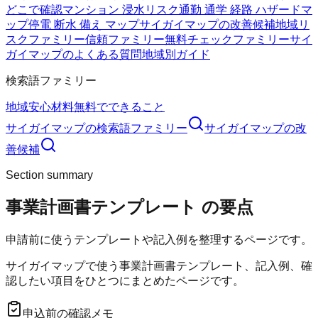
どこで確認
マンション 浸水リスク
通勤 通学 経路 ハザードマ
ップ
停電 断水 備え マップ
サイガイマップの改善候補
地域リ
スクファミリー
信頼ファミリー
無料チェックファミリー
サイ
ガイマップのよくある質問
地域別ガイド
検索語ファミリー
地域
安心材料
無料でできること
サイガイマップ
の検索語ファミリー
サイガイマップ
の改
善候補
Section summary
事業計画書テンプレート
の要点
申請前に使うテンプレートや記入例を整理するページです。
サイガイマップで使う事業計画書テンプレート、記入例、確
認したい項目をひとつにまとめたページです。
申込前の確認メモ