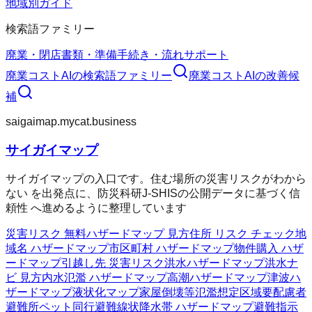
地域別ガイド
検索語ファミリー
廃業・閉店
書類・準備
手続き・流れ
サポート
廃業コストAI
の検索語ファミリー
廃業コストAI
の改善候
補
saigaimap.mycat.business
サイガイマップ
サイガイマップの入口です。住む場所の災害リスクがわから
ない を出発点に、防災科研J-SHISの公開データに基づく信
頼性 へ進めるように整理しています
災害リスク 無料
ハザードマップ 見方
住所 リスク チェック
地
域名 ハザードマップ
市区町村 ハザードマップ
物件購入 ハザ
ードマップ
引越し先 災害リスク
洪水ハザードマップ
洪水ナ
ビ 見方
内水氾濫 ハザードマップ
高潮ハザードマップ
津波ハ
ザードマップ
液状化マップ
家屋倒壊等氾濫想定区域
要配慮者
避難所
ペット同行避難
線状降水帯 ハザードマップ
避難指示