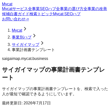
Mycat
Mycatサービス
全事業SEOハブ
全事業の選び方
全事業の改善
候補
白書
ガイド
検索トピック
Mycat SEOハブ
お問い合わせ
->
Mycat
事業別ハブ
サイガイマップ
事業計画書テンプレート
saigaimap.mycat.business
サイガイマップ
の
事業計画書テンプレ
ート
サイガイマップの事業計画書テンプレートを、検索で入った
人が最短で確認できるようにしています。
最終更新日:
2026年7月17日