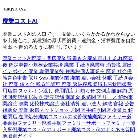
haigyo.xyz
廃業コストAI
廃業コストAIの入口です。廃業にいくらかかるかわからない
を出発点に、業種別の原状回復費・違約金・清算費用を自動
算出 へ進めるように整理しています
廃業コストAI
廃業・閉店
廃業届 書き方
廃業届 出し忘れ
廃業
後 確定申告
小規模企業共済 廃業 手続き
廃業時 消費税 届出
インボイス 廃業 取消
廃業後 住民税
個人事業主 廃業 社会保
険
青色申告 取りやめ 廃業
休業 廃業 違い
会社 休眠 手続き
会
社 廃業 借入金 残る
許認可 廃業 返納
税務署届出
原状回復費
用
店舗 スケルトン返し 費用
閉店 お知らせ 文例
店舗 解約 原
状回復
店舗 居抜き 譲渡
店舗 保証金 返還
閉店 リース 解約
事
業譲渡 廃業 比較
株式譲渡 会社清算 違い
法人 解散 官報 公告
補助金 廃業 返還
ネットショップ 閉店 手続き
閉店 従業員 解
雇
閉店 在庫処分
廃業コストAIの改善候補
廃業ファミリー
必
要書類ファミリー
廃業手順ファミリー
サポートファミリー
導
入事例
廃業コストAIのサポート
廃業コストAIのよくある質問
地域別ガイド