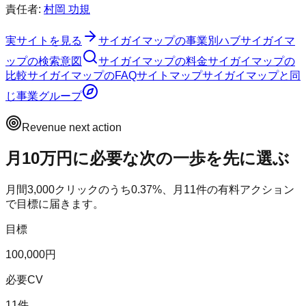
責任者:
村岡 功規
実サイトを見る
サイガイマップ
の事業別ハブ
サイガイマ
ップ
の検索意図
サイガイマップ
の料金
サイガイマップ
の
比較
サイガイマップ
のFAQ
サイトマップ
サイガイマップ
と同
じ事業グループ
Revenue next action
月10万円に必要な次の一歩を先に選ぶ
月間
3,000
クリックのうち
0.37
%、月
11
件の有料アクション
で目標に届きます。
目標
100,000円
必要CV
11件