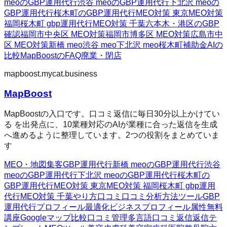
meoのGBP運用代行
渋谷 meoのGBP運用代行
下北沢 meoの
GBP運用代行
桜木町のGBP運用代行
MEO対策 東京
MEO対策
福岡
桜木町 gbp運用代行
MEO対策 千葉
六本木・港区のGBP
確認
福岡市中央区 MEO対策
福岡市博多区 MEO対策
広島市中
区 MEO対策
新橋 meo
渋谷 meo
下北沢 meo
桜木町
補助金AIの
比較
MapBoostのFAQ
廃業・閉店
mapboost.mycat.business
MapBoost
MapBoostの入口です。口コミ返信に毎日30分以上かけてい
る を出発点に、10業種対応のAIが業種に合った返信を生成
へ進めるように整理しています。2つの役割をまとめていま
す
MEO・地図集客
GBP運用代行
新橋 meoのGBP運用代行
渋谷
meoのGBP運用代行
下北沢 meoのGBP運用代行
桜木町の
GBP運用代行
MEO対策 東京
MEO対策 福岡
桜木町 gbp運用
代行
MEO対策 千葉
やり方
口コミ
口コミ分析方法
ツール
GBP
運用代行
プロフィール最適化
ビジネスプロフィール属性
無料
講座
Googleマップ
比較
口コミ管理
多言語口コミ返信
返信テ