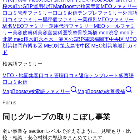
桜木町のGBP運用代行
MapBoostの検索意図
MEOファミリー
口コミ管理ファミリー
口コミ返信テンプレファミリー
外国語
口コミファミリー
星評価ファミリー
業種別MEOファミリー
駅名MEOファミリー
運用代行ファミリー
MEOツールファミ
リー
美容皮膚科
美容室
歯科医院
整骨院
新橋 meo
渋谷 meo
下
北沢 meo
桜木町
六本木・港区のGBP確認
福岡市中央区 MEO
対策
福岡市博多区 MEO対策
広島市中区 MEO対策
地域別ガイ
ド
検索語ファミリー
MEO・地図集客
口コミ管理
口コミ返信テンプレート
多言語
口コミ返信
MapBoost
の検索語ファミリー
MapBoost
の改善候補
Focus
同じグループの取りこぼし事業
弱い事業を section レベルで拾えるように、見積もり・比
較・相談・安心材料の導線をまとめています。