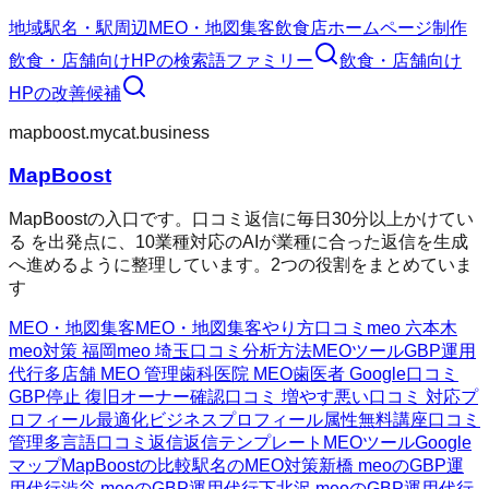
地域
駅名・駅周辺
MEO・地図集客
飲食店ホームページ制作
飲食・店舗向けHP
の検索語ファミリー
飲食・店舗向け
HP
の改善候補
mapboost.mycat.business
MapBoost
MapBoostの入口です。口コミ返信に毎日30分以上かけてい
る を出発点に、10業種対応のAIが業種に合った返信を生成
へ進めるように整理しています。2つの役割をまとめていま
す
MEO・地図集客
MEO・地図集客
やり方
口コミ
meo 六本木
meo対策 福岡
meo 埼玉
口コミ分析方法
MEOツール
GBP運用
代行
多店舗 MEO 管理
歯科医院 MEO
歯医者 Google口コミ
GBP停止 復旧
オーナー確認
口コミ 増やす
悪い口コミ 対応
プ
ロフィール最適化
ビジネスプロフィール属性
無料講座
口コミ
管理
多言語口コミ返信
返信テンプレート
MEOツール
Google
マップ
MapBoostの比較
駅名のMEO対策
新橋 meoのGBP運
用代行
渋谷 meoのGBP運用代行
下北沢 meoのGBP運用代行