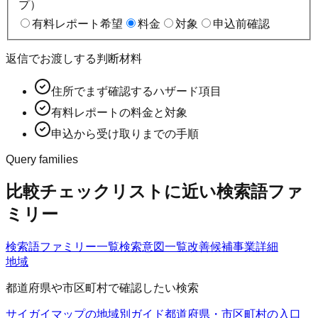
プ）
有料レポート希望
料金
対象
申込前確認
返信でお渡しする判断材料
住所でまず確認するハザード項目
有料レポートの料金と対象
申込から受け取りまでの手順
Query families
比較チェックリストに近い検索語ファ
ミリー
検索語ファミリー一覧
検索意図一覧
改善候補
事業詳細
地域
都道府県や市区町村で確認したい検索
サイガイマップの地域別ガイド
都道府県・市区町村の入口