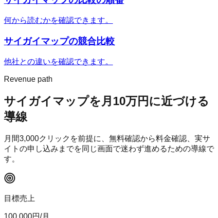
何から読むかを確認できます。
サイガイマップ
の競合比較
他社との違いを確認できます。
Revenue path
サイガイマップ
を月10万円に近づける
導線
月間
3,000
クリックを前提に、無料確認から料金確認、実サ
イトの申し込みまでを同じ画面で迷わず進めるための導線で
す。
目標売上
100,000
円/月