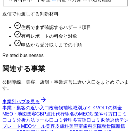
返信でお渡しする判断材料
住所でまず確認するハザード項目
有料レポートの料金と対象
申込から受け取りまでの手順
Related businesses
関連する事業
公開導線、集客、店舗・事業運営に近い入口をまとめていま
す。
事業別ハブを見る
事業・集客の近い入口
改善候補
地域別ガイド
VOLTの料金
MEO・地図集客
GBP運用代行
駅名のMEO対策
やり方
口コミ
口コミ分析方法
ツール
口コミ管理
多言語口コミ返信
返信テン
プレート
MEOツール
美容皮膚科
美容室
歯科医院
整骨院
新橋