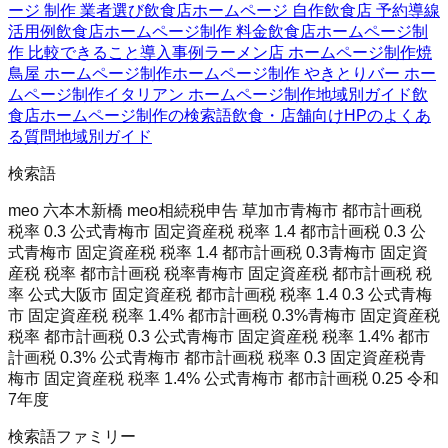
ージ 制作 業者選び
飲食店ホームページ 自作
飲食店 予約導線
活用例
飲食店ホームページ制作 料金
飲食店ホームページ制
作 比較
できること
導入事例
ラーメン店 ホームページ制作
焼
鳥屋 ホームページ制作
ホームページ制作 やきとり
バー ホー
ムページ制作
イタリアン ホームページ制作
地域別ガイド
飲
食店ホームページ制作の検索語
飲食・店舗向けHPのよくあ
る質問
地域別ガイド
検索語
meo 六本木
新橋 meo
相続税申告 草加市
青梅市 都市計画税
税率 0.3 公式
青梅市 固定資産税 税率 1.4 都市計画税 0.3 公
式
青梅市 固定資産税 税率 1.4 都市計画税 0.3
青梅市 固定資
産税 税率 都市計画税 税率
青梅市 固定資産税 都市計画税 税
率 公式
大阪市 固定資産税 都市計画税 税率 1.4 0.3 公式
青梅
市 固定資産税 税率 1.4% 都市計画税 0.3%
青梅市 固定資産税
税率 都市計画税 0.3 公式
青梅市 固定資産税 税率 1.4% 都市
計画税 0.3% 公式
青梅市 都市計画税 税率 0.3 固定資産税
青
梅市 固定資産税 税率 1.4% 公式
青梅市 都市計画税 0.25 令和
7年度
検索語ファミリー