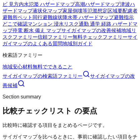
ビ 見方
内水氾濫 ハザードマップ
高潮ハザードマップ
津波ハ
ザードマップ
液状化マップ
家屋倒壊等氾濫想定区域
要配慮者
避難所
ペット同行避難
線状降水帯 ハザードマップ
避難指示
どこで確認
マンション 浸水リスク
通勤 通学 経路 ハザードマ
ップ
停電 断水 備え マップ
サイガイマップの改善候補
地域リ
スクファミリー
信頼ファミリー
無料チェックファミリー
サイ
ガイマップのよくある質問
地域別ガイド
検索語ファミリー
地域
安心材料
無料でできること
サイガイマップ
の検索語ファミリー
サイガイマップ
の改
善候補
Section summary
比較チェックリスト
の要点
比較時に確認する項目をまとめるページです。
サイガイマップを比べるときに、事前に確認したい項目をチ