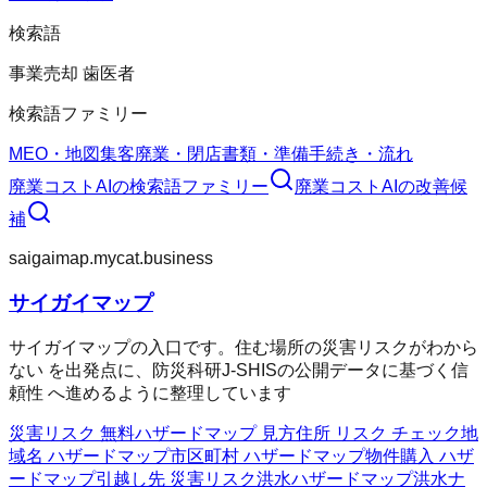
検索語
事業売却 歯医者
検索語ファミリー
MEO・地図集客
廃業・閉店
書類・準備
手続き・流れ
廃業コストAI
の検索語ファミリー
廃業コストAI
の改善候
補
saigaimap.mycat.business
サイガイマップ
サイガイマップの入口です。住む場所の災害リスクがわから
ない を出発点に、防災科研J-SHISの公開データに基づく信
頼性 へ進めるように整理しています
災害リスク 無料
ハザードマップ 見方
住所 リスク チェック
地
域名 ハザードマップ
市区町村 ハザードマップ
物件購入 ハザ
ードマップ
引越し先 災害リスク
洪水ハザードマップ
洪水ナ