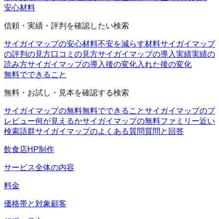
安心材料
信頼・実績・評判を確認したい検索
サイガイマップの安心材料
不安を減らす材料
サイガイマップ
の評判の見方
口コミの見方
サイガイマップの導入実績
実績の
読み方
サイガイマップの導入後の変化
入れた後の変化
無料でできること
無料・お試し・見本を確認する検索
サイガイマップの無料
無料でできること
サイガイマップのプ
レビュー
何が見えるか
サイガイマップの無料ファミリー
近い
検索語群
サイガイマップのよくある質問
質問と回答
飲食店HP制作
サービス全体の内容
料金
価格帯と対象顧客