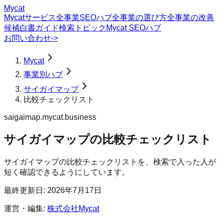
Mycat
Mycatサービス
全事業SEOハブ
全事業の選び方
全事業の改善
候補
白書
ガイド
検索トピック
Mycat SEOハブ
お問い合わせ
->
Mycat
事業別ハブ
サイガイマップ
比較チェックリスト
saigaimap.mycat.business
サイガイマップ
の
比較チェックリスト
サイガイマップの比較チェックリストを、検索で入った人が
短く確認できるようにしています。
最終更新日:
2026年7月17日
運営・編集:
株式会社Mycat