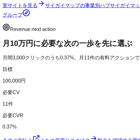
実サイトを見る
サイガイマップ
の事業別ハブ
サイガイマッ
グループ
Revenue next action
月10万円に必要な次の一歩を先に選ぶ
月間
3,000
クリックのうち
0.37
%、月
11
件の有料アクションで
目標
100,000円
必要CV
11件
必要CVR
0.37%