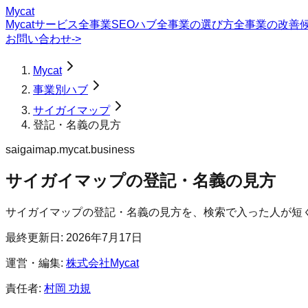
Mycat
Mycatサービス
全事業SEOハブ
全事業の選び方
全事業の改善
お問い合わせ
->
Mycat
事業別ハブ
サイガイマップ
登記・名義の見方
saigaimap.mycat.business
サイガイマップ
の
登記・名義の見方
サイガイマップの登記・名義の見方を、検索で入った人が短
最終更新日:
2026年7月17日
運営・編集:
株式会社Mycat
責任者:
村岡 功規