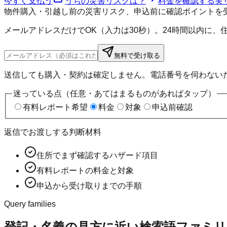
今すぐ支払う
うちの災害リスクは？
料金を確認する
実
物件購入・引越し前の災害リスク、申込前に確認ポイントを
メールアドレスだけでOK（入力は30秒）。24時間以内に
無料で受け取る
送信しても購入・契約は確定しません。電話番号を伺わない
迷っている点（任意・あてはまるものがあればタップ）
有料レポート希望
料金
対象
申込前確認
返信でお渡しする判断材料
住所でまず確認するハザード項目
有料レポートの料金と対象
申込から受け取りまでの手順
Query families
登記・名義の見方に近い検索語ファミリ