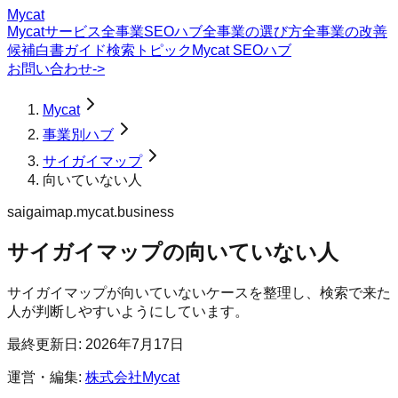
Mycat
Mycatサービス
全事業SEOハブ
全事業の選び方
全事業の改善
候補
白書
ガイド
検索トピック
Mycat SEOハブ
お問い合わせ
->
Mycat
事業別ハブ
サイガイマップ
向いていない人
saigaimap.mycat.business
サイガイマップ
の
向いていない人
サイガイマップが向いていないケースを整理し、検索で来た
人が判断しやすいようにしています。
最終更新日:
2026年7月17日
運営・編集:
株式会社Mycat