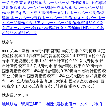
ージ 制作 業者選び
飲食店ホームページ 自作
飲食店 予約導線
活用例
飲食店ホームページ制作 料金
飲食店ホームページ制
作 比較
できること
導入事例
ラーメン店 ホームページ制作
焼
鳥屋 ホームページ制作
ホームページ制作 やきとり
バー ホー
ムページ制作
イタリアン ホームページ制作
地域別ガイド
飲
食店ホームページ制作の検索語
飲食・店舗向けHPのよくあ
る質問
地域別ガイド
検索語
meo 六本木
新橋 meo
青梅市 都市計画税 税率 0.3
青梅市 固定
資産税 税率 1.4
青梅市 固定資産税 税率 1.4 都市計画税 0.3
青
梅市 固定資産税 税率 1.4% 都市計画税 0.3% 公式
青梅市 都
市計画税 税率 0.3 公式
青梅市 都市計画税 税率 0.3%
青梅市
固定資産税 税率 1.4% 都市計画税 0.3%
青梅市 都市計画税 税
率 公式
青梅市 固定資産税 税率 1.4% 公式
大阪市 償却資産 税
率 1.4% 公式
相続税申告 草加市
大阪市 固定資産税 都市計画
税 税率 1.4 0.3 公式
青梅市 都市計画税 税率 0.3% 公式
検索語ファミリー
地域
駅名・駅周辺
MEO・地図集客
飲食店ホームページ制作