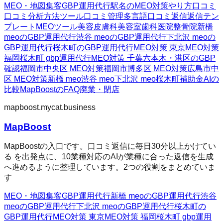
MEO・地図集客
GBP運用代行
駅名のMEO対策
やり方
口コミ
口コミ分析方法
ツール
口コミ管理
多言語口コミ返信
返信テン
プレート
MEOツール
美容皮膚科
美容室
歯科医院
整骨院
新橋
meoのGBP運用代行
渋谷 meoのGBP運用代行
下北沢 meoの
GBP運用代行
桜木町のGBP運用代行
MEO対策 東京
MEO対策
福岡
桜木町 gbp運用代行
MEO対策 千葉
六本木・港区のGBP
確認
福岡市中央区 MEO対策
福岡市博多区 MEO対策
広島市中
区 MEO対策
新橋 meo
渋谷 meo
下北沢 meo
桜木町
補助金AIの
比較
MapBoostのFAQ
廃業・閉店
mapboost.mycat.business
MapBoost
MapBoostの入口です。口コミ返信に毎日30分以上かけてい
る を出発点に、10業種対応のAIが業種に合った返信を生成
へ進めるように整理しています。2つの役割をまとめていま
す
MEO・地図集客
GBP運用代行
新橋 meoのGBP運用代行
渋谷
meoのGBP運用代行
下北沢 meoのGBP運用代行
桜木町の
GBP運用代行
MEO対策 東京
MEO対策 福岡
桜木町 gbp運用