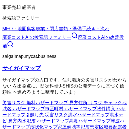
事業売却 歯医者
検索語ファミリー
MEO・地図集客
廃業・閉店
書類・準備
手続き・流れ
廃業コストAI
の検索語ファミリー
廃業コストAI
の改善候
補
saigaimap.mycat.business
サイガイマップ
サイガイマップの入口です。住む場所の災害リスクがわから
ない を出発点に、防災科研J-SHISの公開データに基づく信
頼性 へ進めるように整理しています
災害リスク 無料
ハザードマップ 見方
住所 リスク チェック
地
域名 ハザードマップ
市区町村 ハザードマップ
物件購入 ハザ
ードマップ
引越し先 災害リスク
洪水ハザードマップ
洪水ナ
ビ 見方
内水氾濫 ハザードマップ
高潮ハザードマップ
津波ハ
ザードマップ
液状化マップ
家屋倒壊等氾濫想定区域
要配慮者