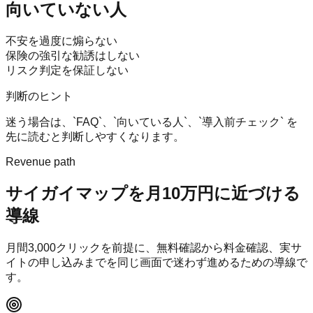
向いていない人
不安を過度に煽らない
保険の強引な勧誘はしない
リスク判定を保証しない
判断のヒント
迷う場合は、`FAQ`、`向いている人`、`導入前チェック` を
先に読むと判断しやすくなります。
Revenue path
サイガイマップ
を月10万円に近づける
導線
月間
3,000
クリックを前提に、無料確認から料金確認、実サ
イトの申し込みまでを同じ画面で迷わず進めるための導線で
す。