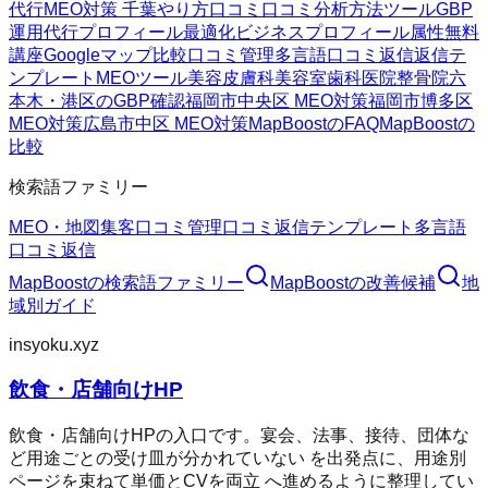
代行
MEO対策 千葉
やり方
口コミ
口コミ分析方法
ツール
GBP
運用代行
プロフィール最適化
ビジネスプロフィール属性
無料
講座
Googleマップ
比較
口コミ管理
多言語口コミ返信
返信テ
ンプレート
MEOツール
美容皮膚科
美容室
歯科医院
整骨院
六
本木・港区のGBP確認
福岡市中央区 MEO対策
福岡市博多区
MEO対策
広島市中区 MEO対策
MapBoostのFAQ
MapBoostの
比較
検索語ファミリー
MEO・地図集客
口コミ管理
口コミ返信テンプレート
多言語
口コミ返信
MapBoost
の検索語ファミリー
MapBoost
の改善候補
地
域別ガイド
insyoku.xyz
飲食・店舗向けHP
飲食・店舗向けHPの入口です。宴会、法事、接待、団体な
ど用途ごとの受け皿が分かれていない を出発点に、用途別
ページを束ねて単価とCVを両立 へ進めるように整理してい