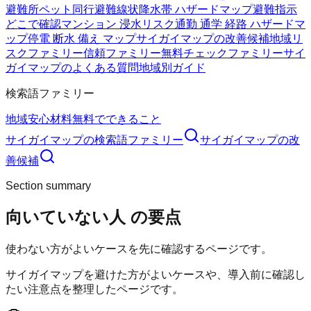
避難所
ペット同行避難
線状降水帯 ハザードマップ
避難指示
どこで確認
マンション 浸水リスク
通勤 通学 経路 ハザードマ
ップ
停電 断水 備え マップ
サイガイマップの改善候補
地域リ
スクファミリー
信頼ファミリー
無料チェックファミリー
サイ
ガイマップのよくある質問
地域別ガイド
検索語ファミリー
地域
安心材料
無料でできること
サイガイマップ
の検索語ファミリー
サイガイマップ
の改
善候補
Section summary
向いていない人
の要点
使わない方がよいケースを先に確認するページです。
サイガイマップを避けた方がよいケースや、導入前に確認し
たい注意点を整理したページです。