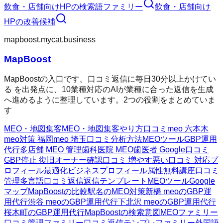
飲食・店舗向けHP
の検索語ファミリー
飲食・店舗向け
HP
の改善候補
mapboost.mycat.business
MapBoost
MapBoostの入口です。口コミ返信に毎日30分以上かけてい
る を出発点に、10業種対応のAIが業種に合った返信を生成
へ進めるように整理しています。2つの役割をまとめていま
す
MEO・地図集客
MEO・地図集客
やり方
口コミ
meo 六本木
meo対策 福岡
meo 埼玉
口コミ分析方法
MEOツール
GBP運用
代行
多店舗 MEO 管理
歯科医院 MEO
歯医者 Google口コミ
GBP停止 復旧
オーナー確認
口コミ 増やす
悪い口コミ 対応
プ
ロフィール最適化
ビジネスプロフィール属性
無料講座
口コミ
管理
多言語口コミ返信
返信テンプレート
MEOツール
Google
マップ
MapBoostの比較
駅名のMEO対策
新橋 meoのGBP運
用代行
渋谷 meoのGBP運用代行
下北沢 meoのGBP運用代行
桜木町のGBP運用代行
MapBoostの検索意図
MEOファミリー
口コミ管理ファミリー
口コミ返信テンプレファミリー
外国語