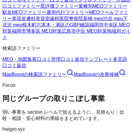
口コミファミリー
星評価ファミリー
業種別MEOファミリー
駅名MEOファミリー
運用代行ファミリー
MEOツールファミ
リー
美容皮膚科
美容室
歯科医院
整骨院
新橋 meo
渋谷 meo
下
北沢 meo
桜木町
六本木・港区のGBP確認
福岡市中央区 MEO
対策
福岡市博多区 MEO対策
広島市中区 MEO対策
地域別ガイ
ド
検索語ファミリー
MEO・地図集客
口コミ管理
口コミ返信テンプレート
多言語
口コミ返信
MapBoost
の検索語ファミリー
MapBoost
の改善候補
Focus
同じグループの取りこぼし事業
弱い事業を section レベルで拾えるように、見積もり・比
較・相談・安心材料の導線をまとめています。
haigyo.xyz