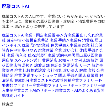
廃業コストAI
廃業コストAIの入口です。廃業にいくらかかるかわからない
を出発点に、業種別の原状回復費・違約金・清算費用を自動
算出 へ進めるように整理しています
廃業コストAI
廃業・閉店
廃業届 書き方
廃業届 出し忘れ
廃業
後 確定申告
小規模企業共済 廃業 手続き
廃業時 消費税 届出
インボイス 廃業 取消
廃業後 住民税
個人事業主 廃業 社会保
険
青色申告 取りやめ 廃業
休業 廃業 違い
会社 休眠 手続き
会
社 廃業 借入金 残る
許認可 廃業 返納
税務署届出
原状回復費
用
店舗 スケルトン返し 費用
閉店 お知らせ 文例
店舗 解約 原
状回復
店舗 居抜き 譲渡
店舗 保証金 返還
閉店 リース 解約
事
業譲渡 廃業 比較
株式譲渡 会社清算 違い
法人 解散 官報 公告
補助金 廃業 返還
ネットショップ 閉店 手続き
閉店 従業員 解
雇
閉店 在庫処分
廃業コストAIの改善候補
廃業ファミリー
必
要書類ファミリー
廃業手順ファミリー
サポートファミリー
導
入事例
廃業コストAIのサポート
廃業コストAIのよくある質問
地域別ガイド
検索語